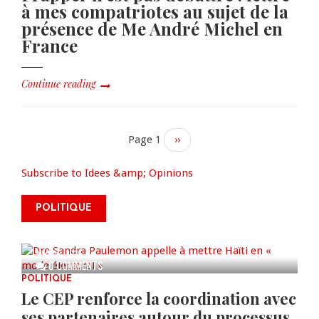
à mes compatriotes au sujet de la
présence de Me André Michel en
France
Continue reading
Page 1
Next
››
page
Subscribe to Idees &amp; Opinions
Dre Sandra Paulemon appelle à
mettre Haïti en « mode électoral
POLITIQUE
» à travers une vaste campagne
nationale de sensibilisation
AUG 06, 2026
0 COMMENTS
POLITIQUE
Le CEP renforce la coordination avec
ses partenaires autour du processus