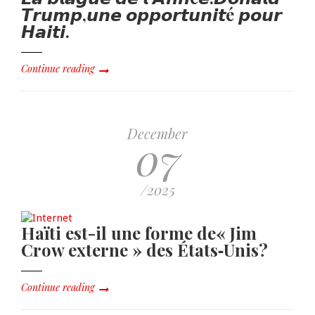
𝙏𝙧𝙪𝙢𝙥,𝙪𝙣𝙚 𝙤𝙥𝙥𝙤𝙧𝙩𝙪𝙣𝙞𝙩é 𝙥𝙤𝙪𝙧
𝙃𝙖𝙞𝙩𝙞.
Continue reading
December
07
/2025
Haïti est-il une forme de« Jim
Crow externe » des États‑Unis?
Continue reading