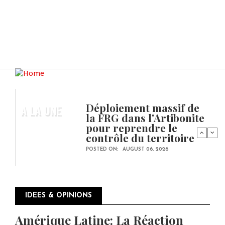
Déploiement massif de
A LA UNE
la FRG dans l'Artibonite
pour reprendre le
contrôle du territoire
POSTED ON:
AUGUST 06, 2026
IDEES & OPINIONS
Amérique Latine: La Réaction
Pagination