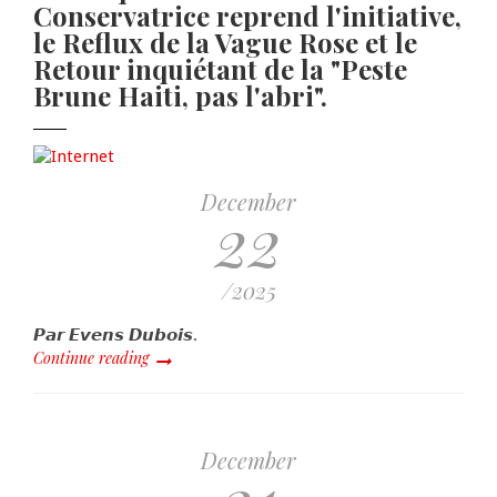
Conservatrice reprend l'initiative,
le Reflux de la Vague Rose et le
Retour inquiétant de la "Peste
Brune Haiti, pas l'abri".
December
22
/2025
𝙋𝙖𝙧 𝙀𝙫𝙚𝙣𝙨 𝘿𝙪𝙗𝙤𝙞𝙨.
Continue reading
December