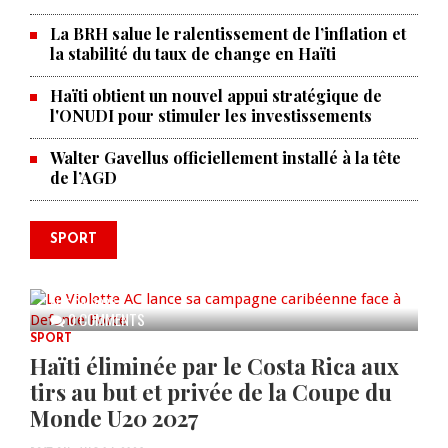
La BRH salue le ralentissement de l’inflation et
la stabilité du taux de change en Haïti
Haïti obtient un nouvel appui stratégique de
l'ONUDI pour stimuler les investissements
Walter Gavellus officiellement installé à la tête
de l’AGD
SPORT
Le Violette AC lance sa campagne
caribéenne face à Defence Force
AUG 04, 2026
0 COMMENTS
SPORT
Haïti éliminée par le Costa Rica aux
tirs au but et privée de la Coupe du
Monde U20 2027