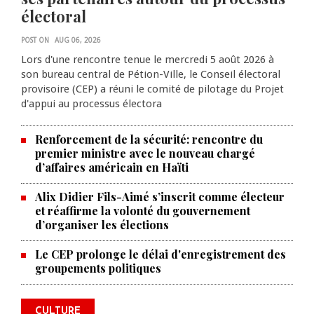
électoral
POST ON
AUG 06, 2026
Lors d'une rencontre tenue le mercredi 5 août 2026 à
son bureau central de Pétion-Ville, le Conseil électoral
provisoire (CEP) a réuni le comité de pilotage du Projet
d'appui au processus électora
Renforcement de la sécurité: rencontre du
premier ministre avec le nouveau chargé
d’affaires américain en Haïti
Alix Didier Fils-Aimé s’inscrit comme électeur
et réaffirme la volonté du gouvernement
d’organiser les élections
La Chambre de commerce et de
Le CEP prolonge le délai d'enregistrement des
groupements politiques
l'industrie haïtiano-africaine
annonce des activités pour
commémorer le 235e
CULTURE