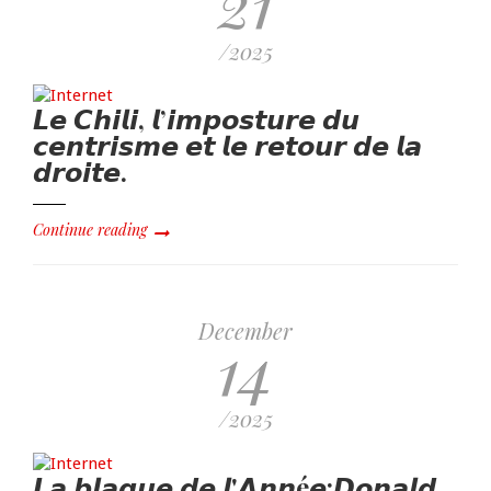
21
/2025
𝙇𝙚 𝘾𝙝𝙞𝙡𝙞, 𝙡’𝙞𝙢𝙥𝙤𝙨𝙩𝙪𝙧𝙚 𝙙𝙪
𝙘𝙚𝙣𝙩𝙧𝙞𝙨𝙢𝙚 𝙚𝙩 𝙡𝙚 𝙧𝙚𝙩𝙤𝙪𝙧 𝙙𝙚 𝙡𝙖
𝙙𝙧𝙤𝙞𝙩𝙚.
Continue reading
December
14
/2025
𝙇𝙖 𝙗𝙡𝙖𝙜𝙪𝙚 𝙙𝙚 𝙡'𝘼𝙣𝙣é𝙚:𝘿𝙤𝙣𝙖𝙡𝙙