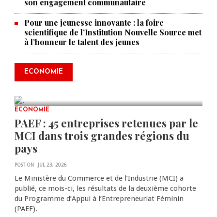
son engagement communautaire
Pour une jeunesse innovante : la foire
scientifique de l’Institution Nouvelle Source met
à l’honneur le talent des jeunes
Produire le savoir pour
transformer Haïti : BRH lance la
2ᵉ édition de ses Journées
ECONOMIE
scientifiques
JUL 23, 2026
0 COMMENTS
ECONOMIE
PAEF : 45 entreprises retenues par le
MCI dans trois grandes régions du
pays
POST ON
JUL 23, 2026
Le Ministère du Commerce et de l’Industrie (MCI) a
publié, ce mois-ci, les résultats de la deuxième cohorte
du Programme d’Appui à l’Entrepreneuriat Féminin
(PAEF).