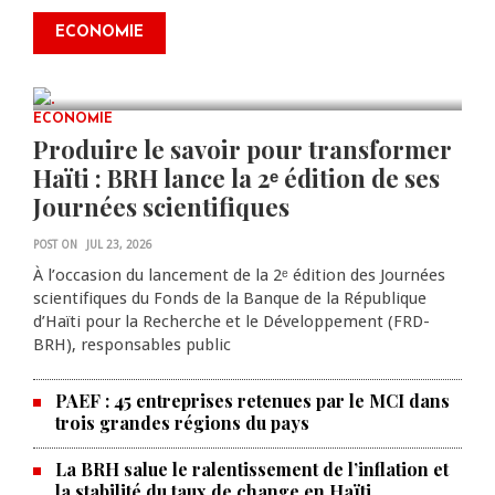
connaissent un nouveau
ECONOMIE
réajustement
AUG 09, 2026
0 COMMENTS
ECONOMIE
Produire le savoir pour transformer
Haïti : BRH lance la 2ᵉ édition de ses
Journées scientifiques
POST ON
JUL 23, 2026
À l’occasion du lancement de la 2ᵉ édition des Journées
scientifiques du Fonds de la Banque de la République
d’Haïti pour la Recherche et le Développement (FRD-
BRH), responsables public
PAEF : 45 entreprises retenues par le MCI dans
trois grandes régions du pays
La BRH salue le ralentissement de l’inflation et
la stabilité du taux de change en Haïti