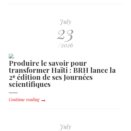
July
23
/2026
Produire le savoir pour
transformer Haïti : BRH lance la
2ᵉ édition de ses Journées
scientifiques
Continue reading
July