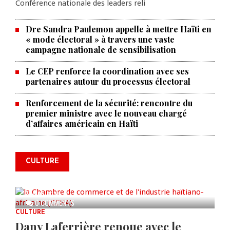
Conférence nationale des leaders reli
Dre Sandra Paulemon appelle à mettre Haïti en
« mode électoral » à travers une vaste
campagne nationale de sensibilisation
Le CEP renforce la coordination avec ses
partenaires autour du processus électoral
Renforcement de la sécurité: rencontre du
premier ministre avec le nouveau chargé
La Chambre de commerce et de
d’affaires américain en Haïti
l'industrie haïtiano-africaine
annonce des activités pour
commémorer le 235e
CULTURE
anniversaire de la cérémonie du
Bois Caïman
AUG 05, 2026
0 COMMENTS
CULTURE
Dany Laferrière renoue avec le