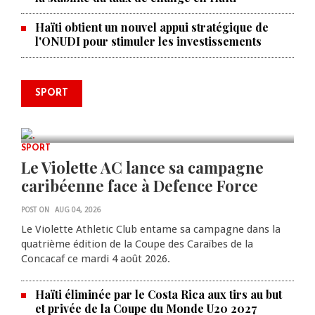
Haïti obtient un nouvel appui stratégique de
l'ONUDI pour stimuler les investissements
Le père de la légende argentine
SPORT
Lionel Messi est décédé à 68 ans
AUG 08, 2026
0 COMMENTS
SPORT
Le Violette AC lance sa campagne
caribéenne face à Defence Force
POST ON
AUG 04, 2026
Le Violette Athletic Club entame sa campagne dans la
quatrième édition de la Coupe des Caraïbes de la
Concacaf ce mardi 4 août 2026.
Haïti éliminée par le Costa Rica aux tirs au but
et privée de la Coupe du Monde U20 2027