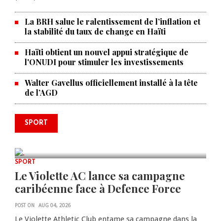
La BRH salue le ralentissement de l’inflation et
la stabilité du taux de change en Haïti
Haïti obtient un nouvel appui stratégique de
l'ONUDI pour stimuler les investissements
Walter Gavellus officiellement installé à la tête
de l’AGD
Le père de la légende argentine
SPORT
Lionel Messi est décédé à 68 ans
AUG 08, 2026
0 COMMENTS
SPORT
Le Violette AC lance sa campagne
caribéenne face à Defence Force
POST ON
AUG 04, 2026
Le Violette Athletic Club entame sa campagne dans la