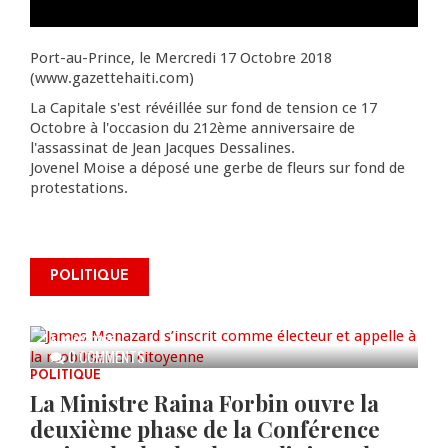
Port-au-Prince, le Mercredi 17 Octobre 2018
(www.gazettehaiti.com)
La Capitale s'est révéillée sur fond de tension ce 17
Octobre à l'occasion du 212ème anniversaire de
l'assassinat de Jean Jacques Dessalines.
Jovenel Moise a déposé une gerbe de fleurs sur fond de
protestations.
James Monazard s’inscrit comme
POLITIQUE
électeur et appelle à la
mobilisation citoyenne
AUG 07, 2026
0 COMMENTS
POLITIQUE
La Ministre Raina Forbin ouvre la
deuxième phase de la Conférence