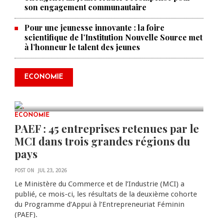
son engagement communautaire
Pour une jeunesse innovante : la foire
scientifique de l’Institution Nouvelle Source met
à l’honneur le talent des jeunes
Produire le savoir pour
transformer Haïti : BRH lance la
2ᵉ édition de ses Journées
ECONOMIE
scientifiques
JUL 23, 2026
0 COMMENTS
ECONOMIE
PAEF : 45 entreprises retenues par le
MCI dans trois grandes régions du
pays
POST ON
JUL 23, 2026
Le Ministère du Commerce et de l’Industrie (MCI) a
publié, ce mois-ci, les résultats de la deuxième cohorte
du Programme d’Appui à l’Entrepreneuriat Féminin
(PAEF).