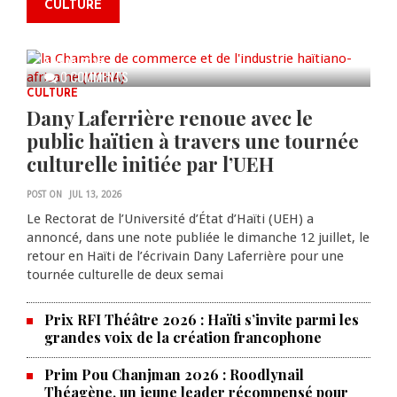
CULTURE
anniversaire de la cérémonie du
Bois Caïman
AUG 05, 2026
0 COMMENTS
CULTURE
Dany Laferrière renoue avec le
public haïtien à travers une tournée
culturelle initiée par l’UEH
POST ON
JUL 13, 2026
Le Rectorat de l’Université d’État d’Haïti (UEH) a
annoncé, dans une note publiée le dimanche 12 juillet, le
retour en Haïti de l’écrivain Dany Laferrière pour une
tournée culturelle de deux semai
Prix RFI Théâtre 2026 : Haïti s’invite parmi les
grandes voix de la création francophone
Prim Pou Chanjman 2026 : Roodlynail
Théagène, un jeune leader récompensé pour