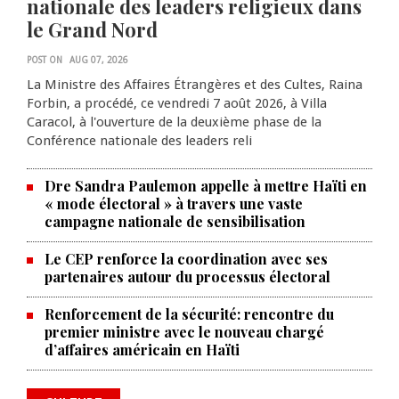
nationale des leaders religieux dans
le Grand Nord
POST ON
AUG 07, 2026
La Ministre des Affaires Étrangères et des Cultes, Raina
Forbin, a procédé, ce vendredi 7 août 2026, à Villa
Caracol, à l'ouverture de la deuxième phase de la
Conférence nationale des leaders reli
Dre Sandra Paulemon appelle à mettre Haïti en
« mode électoral » à travers une vaste
campagne nationale de sensibilisation
Le CEP renforce la coordination avec ses
partenaires autour du processus électoral
Renforcement de la sécurité: rencontre du
La Chambre de commerce et de
premier ministre avec le nouveau chargé
d’affaires américain en Haïti
l'industrie haïtiano-africaine
annonce des activités pour
commémorer le 235e