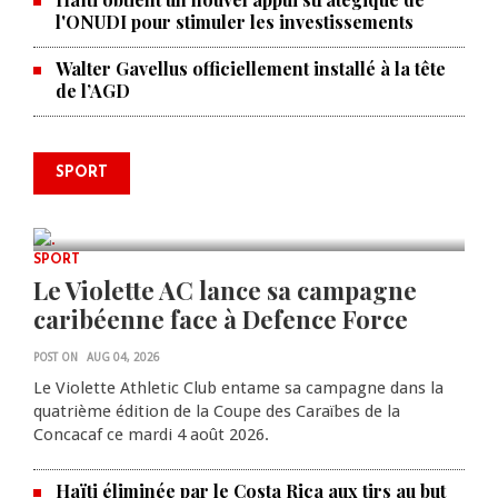
l'ONUDI pour stimuler les investissements
Walter Gavellus officiellement installé à la tête
de l’AGD
Le père de la légende argentine
SPORT
Lionel Messi est décédé à 68 ans
AUG 08, 2026
0 COMMENTS
SPORT
Le Violette AC lance sa campagne
caribéenne face à Defence Force
POST ON
AUG 04, 2026
Le Violette Athletic Club entame sa campagne dans la
quatrième édition de la Coupe des Caraïbes de la
Concacaf ce mardi 4 août 2026.
Haïti éliminée par le Costa Rica aux tirs au but