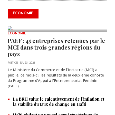
transformer Haïti : BRH lance la
2ᵉ édition de ses Journées
ECONOMIE
scientifiques
JUL 23, 2026
0 COMMENTS
ECONOMIE
PAEF : 45 entreprises retenues par le
MCI dans trois grandes régions du
pays
POST ON
JUL 23, 2026
Le Ministère du Commerce et de l’Industrie (MCI) a
publié, ce mois-ci, les résultats de la deuxième cohorte
du Programme d’Appui à l’Entrepreneuriat Féminin
(PAEF).
La BRH salue le ralentissement de l’inflation et
la stabilité du taux de change en Haïti
Haïti obtient un nouvel appui stratégique de