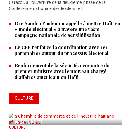
Caracol, à l'ouverture de la deuxième phase de la
Conférence nationale des leaders reli
Dre Sandra Paulemon appelle à mettre Haïti en
« mode électoral » à travers une vaste
campagne nationale de sensibilisation
Le CEP renforce la coordination avec ses
partenaires autour du processus électoral
Renforcement de la sécurité: rencontre du
premier ministre avec le nouveau chargé
La Chambre de commerce et de
d’affaires américain en Haïti
l'industrie haïtiano-africaine
annonce des activités pour
commémorer le 235e
CULTURE
anniversaire de la cérémonie du
Bois Caïman
AUG 05, 2026
0 COMMENTS
CULTURE