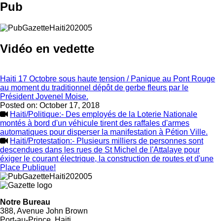
Pub
Vidéo en vedette
Haiti 17 Octobre sous haute tension / Panique au Pont Rouge
au moment du traditionnel dépôt de gerbe fleurs par le
Président Jovenel Moise.
Posted on:
October 17, 2018
Haiti/Politique:- Des employés de la Loterie Nationale
montés à bord d'un véhicule tirent des raffales d'armes
automatiques pour disperser la manifestation à Pétion Ville.
Haiti/Protestation:- Plusieurs milliers de personnes sont
descendues dans les rues de St Michel de l'Attalaye pour
éxiger le courant électrique, la construction de routes et d'une
Place Publique!
Notre Bureau
388, Avenue John Brown
Port-au-Prince, Haiti