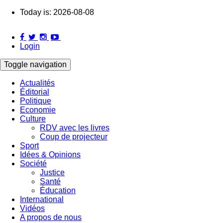
Skip
Today is:
2026-08-08
to
main
content
Login
Toggle navigation
Actualités
Éditorial
Main
Politique
navigation
Economie
Culture
RDV avec les livres
Coup de projecteur
Sport
Idées & Opinions
Société
Justice
Santé
Éducation
International
Vidéos
A propos de nous