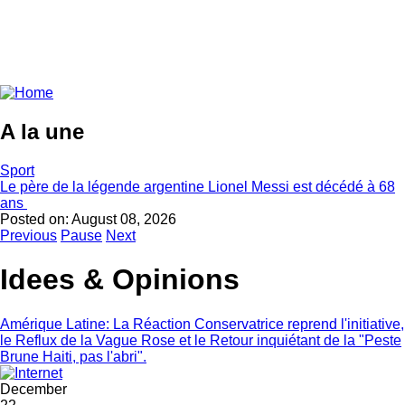
A la une
Sport
Le père de la légende argentine Lionel Messi est décédé à 68
ans
Posted on:
August 08, 2026
Previous
Pause
Next
Idees & Opinions
Amérique Latine: La Réaction Conservatrice reprend l'initiative,
le Reflux de la Vague Rose et le Retour inquiétant de la "Peste
Brune Haiti, pas l'abri".
December