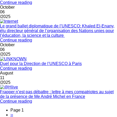
Continue reading
October
06
/2025
Le grand ballet diplomatique de l’UNESCO: Khaled El-Enany,
élu directeur général de l’organisation des Nations unies pour
l’éducation, la science et la culture
Continue reading
October
06
/2025
Duel pour la Direction de l’UNESCO à Paris
Continue reading
August
11
/2025
Frapper n’est pas débattre : lettre à mes compatriotes au sujet
de la présence de Me André Michel en France
Continue reading
Page 1
Next
››
Pagination