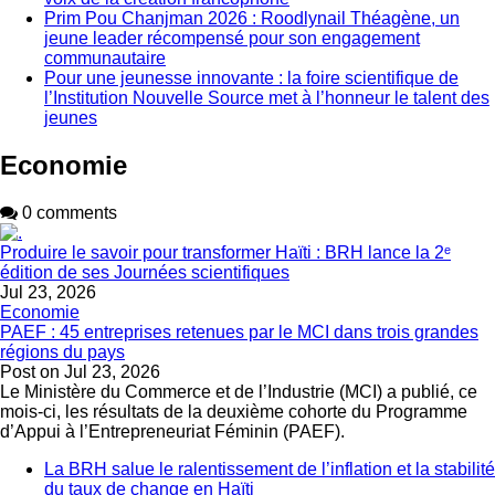
Prim Pou Chanjman 2026 : Roodlynail Théagène, un
jeune leader récompensé pour son engagement
communautaire
Pour une jeunesse innovante : la foire scientifique de
l’Institution Nouvelle Source met à l’honneur le talent des
jeunes
Economie
0 comments
Produire le savoir pour transformer Haïti : BRH lance la 2ᵉ
édition de ses Journées scientifiques
Jul 23, 2026
Economie
PAEF : 45 entreprises retenues par le MCI dans trois grandes
régions du pays
Post on
Jul 23, 2026
Le Ministère du Commerce et de l’Industrie (MCI) a publié, ce
mois-ci, les résultats de la deuxième cohorte du Programme
d’Appui à l’Entrepreneuriat Féminin (PAEF).
La BRH salue le ralentissement de l’inflation et la stabilité
du taux de change en Haïti