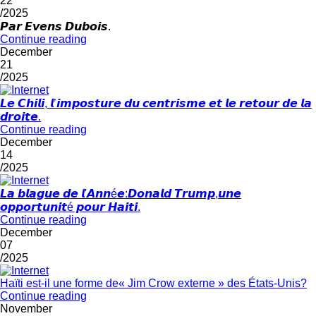
22
/2025
𝙋𝙖𝙧 𝙀𝙫𝙚𝙣𝙨 𝘿𝙪𝙗𝙤𝙞𝙨.
Continue reading
December
21
/2025
𝙇𝙚 𝘾𝙝𝙞𝙡𝙞, 𝙡’𝙞𝙢𝙥𝙤𝙨𝙩𝙪𝙧𝙚 𝙙𝙪 𝙘𝙚𝙣𝙩𝙧𝙞𝙨𝙢𝙚 𝙚𝙩 𝙡𝙚 𝙧𝙚𝙩𝙤𝙪𝙧 𝙙𝙚 𝙡𝙖
𝙙𝙧𝙤𝙞𝙩𝙚.
Continue reading
December
14
/2025
𝙇𝙖 𝙗𝙡𝙖𝙜𝙪𝙚 𝙙𝙚 𝙡'𝘼𝙣𝙣é𝙚:𝘿𝙤𝙣𝙖𝙡𝙙 𝙏𝙧𝙪𝙢𝙥,𝙪𝙣𝙚
𝙤𝙥𝙥𝙤𝙧𝙩𝙪𝙣𝙞𝙩é 𝙥𝙤𝙪𝙧 𝙃𝙖𝙞𝙩𝙞.
Continue reading
December
07
/2025
Haïti est-il une forme de« Jim Crow externe » des États‑Unis?
Continue reading
November