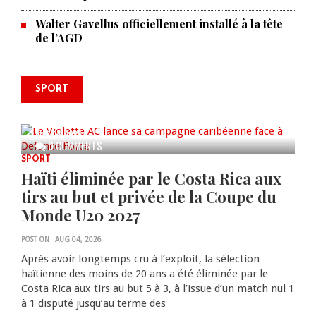
Walter Gavellus officiellement installé à la tête
de l’AGD
SPORT
Le Violette AC lance sa campagne
caribéenne face à Defence Force
AUG 04, 2026
0 COMMENTS
SPORT
Haïti éliminée par le Costa Rica aux
tirs au but et privée de la Coupe du
Monde U20 2027
POST ON
AUG 04, 2026
Après avoir longtemps cru à l’exploit, la sélection
haïtienne des moins de 20 ans a été éliminée par le
Costa Rica aux tirs au but 5 à 3, à l’issue d’un match nul 1
à 1 disputé jusqu’au terme des