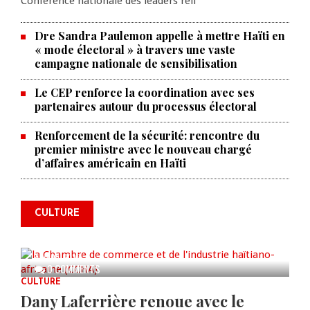
Conférence nationale des leaders reli
Dre Sandra Paulemon appelle à mettre Haïti en
« mode électoral » à travers une vaste
campagne nationale de sensibilisation
Le CEP renforce la coordination avec ses
partenaires autour du processus électoral
Renforcement de la sécurité: rencontre du
premier ministre avec le nouveau chargé
La Chambre de commerce et de
d’affaires américain en Haïti
l'industrie haïtiano-africaine
annonce des activités pour
commémorer le 235e
CULTURE
anniversaire de la cérémonie du
Bois Caïman
AUG 05, 2026
0 COMMENTS
CULTURE
Dany Laferrière renoue avec le