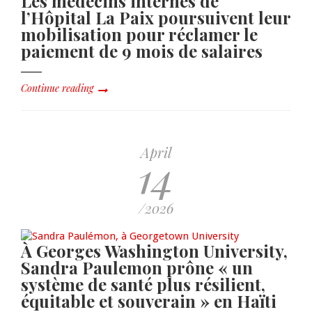
Les médecins internes de
l’Hôpital La Paix poursuivent leur
mobilisation pour réclamer le
paiement de 9 mois de salaires
Continue reading
April
14
/2026
À Georges Washington University,
Sandra Paulemon prône « un
système de santé plus résilient,
équitable et souverain » en Haïti