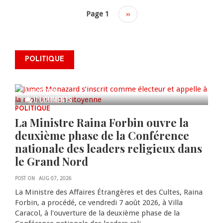
Page 1
Next
››
page
James Monazard s’inscrit comme
POLITIQUE
électeur et appelle à la
mobilisation citoyenne
AUG 07, 2026
0 COMMENTS
POLITIQUE
La Ministre Raina Forbin ouvre la
deuxième phase de la Conférence
nationale des leaders religieux dans
le Grand Nord
POST ON
AUG 07, 2026
La Ministre des Affaires Étrangères et des Cultes, Raina
Forbin, a procédé, ce vendredi 7 août 2026, à Villa
Caracol, à l'ouverture de la deuxième phase de la