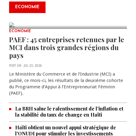
2ᵉ édition de ses Journées
ECONOMIE
scientifiques
JUL 23, 2026
0 COMMENTS
ECONOMIE
PAEF : 45 entreprises retenues par le
MCI dans trois grandes régions du
pays
POST ON
JUL 23, 2026
Le Ministère du Commerce et de l’Industrie (MCI) a
publié, ce mois-ci, les résultats de la deuxième cohorte
du Programme d’Appui à l’Entrepreneuriat Féminin
(PAEF).
La BRH salue le ralentissement de l’inflation et
la stabilité du taux de change en Haïti
Haïti obtient un nouvel appui stratégique de
l'ONUDI pour stimuler les investissements