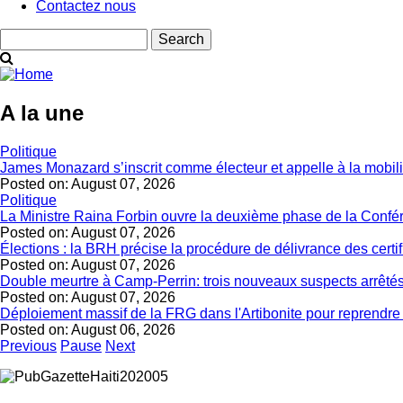
Contactez nous
Search
A la une
Politique
James Monazard s’inscrit comme électeur et appelle à la mobil
Posted on:
August 07, 2026
Politique
La Ministre Raina Forbin ouvre la deuxième phase de la Confér
Posted on:
August 07, 2026
Élections : la BRH précise la procédure de délivrance des certi
Posted on:
August 07, 2026
Double meurtre à Camp-Perrin: trois nouveaux suspects arrêté
Posted on:
August 07, 2026
Déploiement massif de la FRG dans l'Artibonite pour reprendre le
Posted on:
August 06, 2026
Previous
Pause
Next