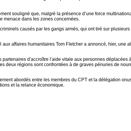
ent souligné que, malgré la présence d’une force multinationale
 une menace dans les zones concernées.
s criminels causés par les gangs armés, qui ont tiré sur plusie
U aux affaires humanitaires Tom Fletcher a annoncé, hier, une all
partenaires d'accroître l'aide vitale aux personnes déplacées à
Ces deux régions sont confrontées à de graves pénuries de nourri
 également abordés entre les membres du CPT et la délégation onu
tions et la relance économique.