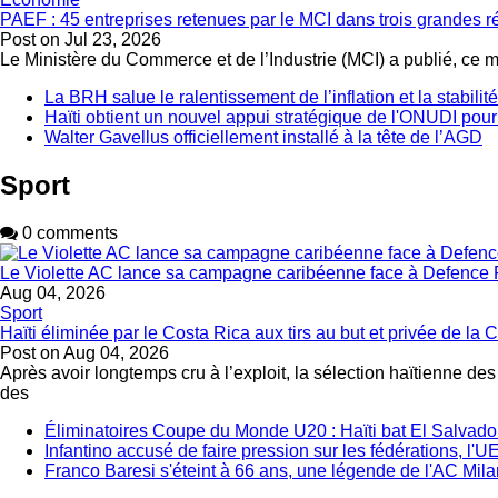
PAEF : 45 entreprises retenues par le MCI dans trois grandes 
Post on
Jul 23, 2026
Le Ministère du Commerce et de l’Industrie (MCI) a publié, ce 
La BRH salue le ralentissement de l’inflation et la stabili
Haïti obtient un nouvel appui stratégique de l'ONUDI pour
Walter Gavellus officiellement installé à la tête de l’AGD
Sport
0 comments
Le Violette AC lance sa campagne caribéenne face à Defence 
Aug 04, 2026
Sport
Haïti éliminée par le Costa Rica aux tirs au but et privée de 
Post on
Aug 04, 2026
Après avoir longtemps cru à l’exploit, la sélection haïtienne de
des
Éliminatoires Coupe du Monde U20 : Haïti bat El Salvador 
Infantino accusé de faire pression sur les fédérations, l
Franco Baresi s'éteint à 66 ans, une légende de l'AC Mila