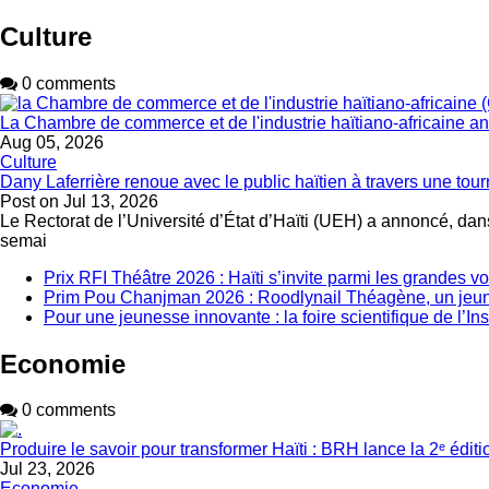
Culture
0 comments
La Chambre de commerce et de l'industrie haïtiano-africaine 
Aug 05, 2026
Culture
Dany Laferrière renoue avec le public haïtien à travers une tour
Post on
Jul 13, 2026
Le Rectorat de l’Université d’État d’Haïti (UEH) a annoncé, dans
semai
Prix RFI Théâtre 2026 : Haïti s’invite parmi les grandes v
Prim Pou Chanjman 2026 : Roodlynail Théagène, un je
Pour une jeunesse innovante : la foire scientifique de l’In
Economie
0 comments
Produire le savoir pour transformer Haïti : BRH lance la 2ᵉ édit
Jul 23, 2026
Economie