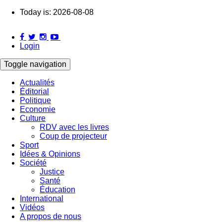
Skip
Today is:
2026-08-08
to
main
content
Login
Toggle navigation
Actualités
Éditorial
Main
Politique
navigation
Economie
Culture
RDV avec les livres
Coup de projecteur
Sport
Idées & Opinions
Société
Justice
Santé
Éducation
International
Vidéos
A propos de nous