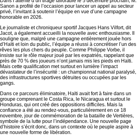
Dans l’attente d’un tirage favorable le 5 décembre prochain, M.
Sanon a profité de l’occasion pour lancer un appel au secteur
privé, l’invitant à soutenir l’équipe en vue d’une campagne
honorable en 2026.
Le journaliste et chroniqueur sportif Jacques Hans Vilfort, dit
Jacot, a également accueilli la nouvelle avec enthousiasme. Il
souligne que, malgré une campagne entièrement jouée hors
d’Haïti et loin du public, l’équipe a réussi à concrétiser l’un des
rêves les plus chers du peuple. Comme Philippe Vorbe, il
insiste sur le rôle majeur joué par les expatriés, rappelant que
près de 70 % des joueurs n’ont jamais mis les pieds en Haïti.
Mais cette qualification met surtout en lumière l’impact
dévastateur de l’insécurité : un championnat national paralysé,
des infrastructures sportives détruites ou occupées par les
gangs.
Dans ce parcours éliminatoire, Haïti avait fort à faire dans un
groupe comprenant le Costa Rica, le Nicaragua et surtout le
Honduras, qui ont créé des oppositions difficiles. Mais la
confiance a été au rendez-vous, particulièrement en ce 18
novembre, jour de commémoration de la bataille de Vertières,
symbole de la lutte pour l’indépendance. Une nouvelle page
d’histoire s’écrit donc, dans un contexte où le peuple aspire à
une nouvelle forme de libération.