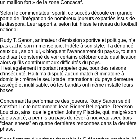
un maillon fort » de la zone Concacaf.
Selon le commentateur sportif, ce succès découle en grande
partie de l’intégration de nombreux joueurs expatriés issus de
la diaspora. Leur apport a, selon lui, hissé le niveau du football
national.
Rudy T. Sanon, animateur d'émission sportive et politique, n’a
pas caché son immense joie. Fidèle à son style, il a dénoncé
ceux qui, selon lui, « bloquent l’avancement du pays », tout en
se disant consterné de voir certains célébrer cette qualification
alors qu’ils contribuent aux difficultés du pays.
Il est également important rappeler que, pour des raisons
d’insécurité, Haïti n’a disputé aucun match éliminatoire à
domicile : même le seul stade international du pays demeure
assiégé et inutilisable, où les bandits ont même installé leurs
bases.
Concernant la performance des joueurs, Rudy Sanon se dit
satisfait. Il cite notamment Jean-Ricner Bellegarde, Deedson
Louicius, ainsi que le gardien Johnny Placide, qui, malgré son
âge avancé, a permis au pays de rêver à nouveau avec trois
“clean sheets” en quatre dernières rencontres dans la dernière
phase.