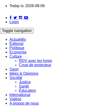
Skip
Today is:
2026-08-06
to
main
content
Login
Toggle navigation
Actualités
Éditorial
Main
Politique
navigation
Economie
Culture
RDV avec les livres
Coup de projecteur
Sport
Idées & Opinions
Société
Justice
Santé
Éducation
International
Vidéos
A propos de nous