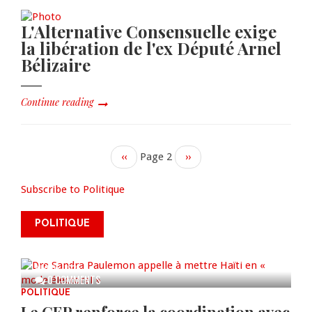
L'Alternative Consensuelle exige
la libération de l'ex Député Arnel
Bélizaire
Continue reading
Previous
‹‹
Page 2
Next
››
page
page
Subscribe to Politique
Dre Sandra Paulemon appelle à
mettre Haïti en « mode électoral
POLITIQUE
» à travers une vaste campagne
nationale de sensibilisation
AUG 06, 2026
0 COMMENTS
POLITIQUE