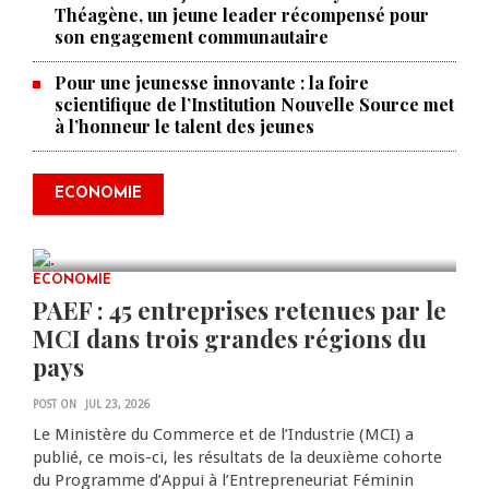
Théagène, un jeune leader récompensé pour
son engagement communautaire
Pour une jeunesse innovante : la foire
scientifique de l’Institution Nouvelle Source met
à l’honneur le talent des jeunes
Produire le savoir pour
transformer Haïti : BRH lance la
2ᵉ édition de ses Journées
ECONOMIE
scientifiques
JUL 23, 2026
0 COMMENTS
ECONOMIE
PAEF : 45 entreprises retenues par le
MCI dans trois grandes régions du
pays
POST ON
JUL 23, 2026
Le Ministère du Commerce et de l’Industrie (MCI) a
publié, ce mois-ci, les résultats de la deuxième cohorte
du Programme d’Appui à l’Entrepreneuriat Féminin