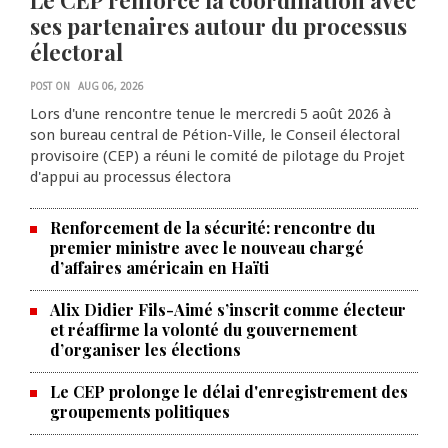
Le CEP renforce la coordination avec
ses partenaires autour du processus
électoral
POST ON
AUG 06, 2026
Lors d'une rencontre tenue le mercredi 5 août 2026 à
son bureau central de Pétion-Ville, le Conseil électoral
provisoire (CEP) a réuni le comité de pilotage du Projet
d'appui au processus électora
Renforcement de la sécurité: rencontre du
premier ministre avec le nouveau chargé
d’affaires américain en Haïti
Alix Didier Fils-Aimé s’inscrit comme électeur
et réaffirme la volonté du gouvernement
d’organiser les élections
La Chambre de commerce et de
Le CEP prolonge le délai d'enregistrement des
groupements politiques
l'industrie haïtiano-africaine
annonce des activités pour