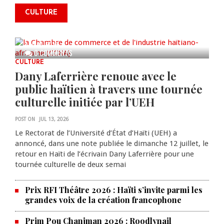
commémorer le 235e
CULTURE
anniversaire de la cérémonie du
Bois Caïman
AUG 05, 2026
0 COMMENTS
CULTURE
Dany Laferrière renoue avec le
public haïtien à travers une tournée
culturelle initiée par l’UEH
POST ON
JUL 13, 2026
Le Rectorat de l’Université d’État d’Haïti (UEH) a
annoncé, dans une note publiée le dimanche 12 juillet, le
retour en Haïti de l’écrivain Dany Laferrière pour une
tournée culturelle de deux semai
Prix RFI Théâtre 2026 : Haïti s’invite parmi les
grandes voix de la création francophone
Prim Pou Chanjman 2026 : Roodlynail