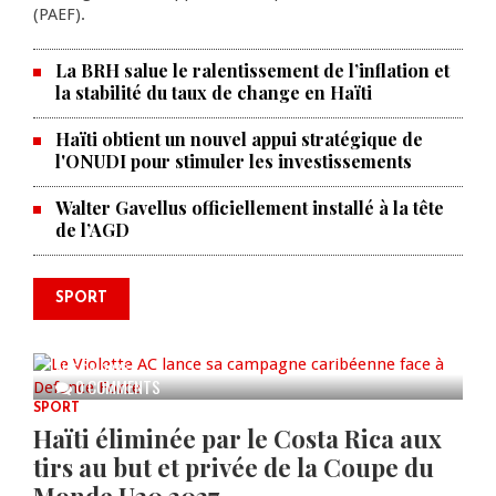
(PAEF).
La BRH salue le ralentissement de l’inflation et
la stabilité du taux de change en Haïti
Haïti obtient un nouvel appui stratégique de
l'ONUDI pour stimuler les investissements
Walter Gavellus officiellement installé à la tête
de l’AGD
SPORT
Le Violette AC lance sa campagne
caribéenne face à Defence Force
AUG 04, 2026
0 COMMENTS
SPORT
Haïti éliminée par le Costa Rica aux
tirs au but et privée de la Coupe du
Monde U20 2027