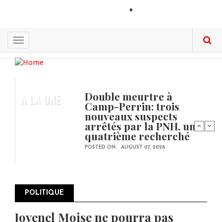
Skip
LOGIN
to
main
content
Toggle
navigation
Double meurtre à
A LA UNE
Camp-Perrin: trois
nouveaux suspects
arrêtés par la PNH, un
quatrième recherché
POSTED ON:
AUGUST 07, 2026
POLITIQUE
Jovenel Moise ne pourra pas
Pagination