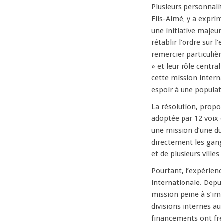
Plusieurs personnalit
Fils-Aimé, y a exprim
une initiative majeur
rétablir l’ordre sur 
remercier particuliè
» et leur rôle centra
cette mission inter
espoir à une populat
La résolution, propo
adoptée par 12 voix 
une mission d’une d
directement les gang
et de plusieurs villes
Pourtant, l’expérie
internationale. Depu
mission peine à s’im
divisions internes au
financements ont frei