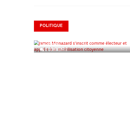
James Monazard s’inscrit
POLITIQUE
comme électeur et appelle à
la mobilisation citoyenne
AUG 07, 2026
0 COMMENTS