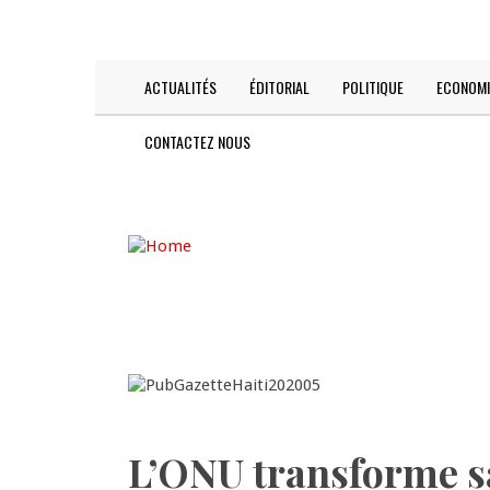
Skip
TODAY IS:
2026-08-08
to
main
content
ACTUALITÉS
ÉDITORIAL
POLITIQUE
ECONOMI
Main
navigation
CONTACTEZ NOUS
L’ONU transforme sa