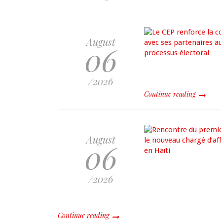
August
06
/2026
Continue reading
August
06
/2026
Continue reading