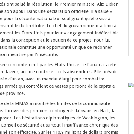
és ont salué la résolution: le Premier ministre, Alix Didier
é son appui. Dans une déclaration officielle, il a salué «
e pour la sécurité nationale », soulignant qu’elle vise à
l’ensemble du territoire. Le chef du gouvernement a tenu à
rement les États-Unis pour leur « engagement indéfectible
l dans la conception et le soutien de ce projet. Pour lui,
nationale constitue une opportunité unique de redonner
ion meurtrie par l’insécurité.
sée conjointement par les États-Unis et le Panama, a été
en faveur, aucune contre et trois abstentions. Elle prévoit
urée d’un an, avec un mandat élargi pour combattre
s armés qui contrôlent de vastes portions de la capitale
 de province.
nce de la MMAS a montré les limites de la communauté
is l’arrivée des premiers contingents kényans en Haïti, la
poser. Les hésitations diplomatiques de Washington, les
 Conseil de sécurité et surtout l’insuffisance chronique des
né son efficacité. Sur les 110,9 millions de dollars promis