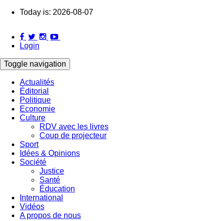
Skip
Today is:
2026-08-07
to
main
content
Login
Toggle navigation
Actualités
Éditorial
Main
Politique
navigation
Economie
Culture
RDV avec les livres
Coup de projecteur
Sport
Idées & Opinions
Société
Justice
Santé
Éducation
International
Vidéos
A propos de nous