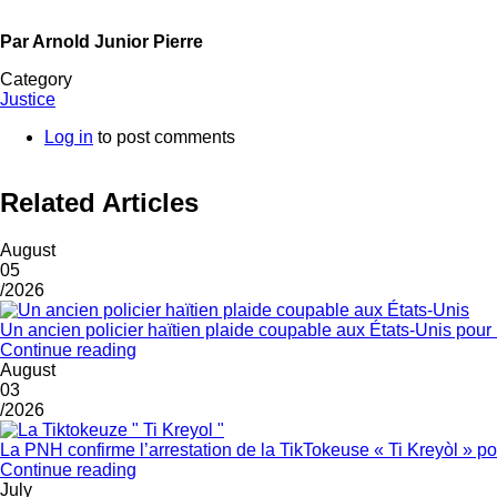
Par Arnold Junior Pierre
Category
Justice
Log in
to post comments
Related Articles
August
05
/2026
Un ancien policier haïtien plaide coupable aux États-Unis pour u
Continue reading
August
03
/2026
La PNH confirme l’arrestation de la TikTokeuse « Ti Kreyòl » 
Continue reading
July