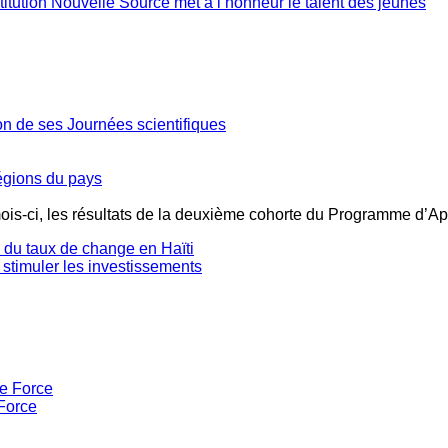
stitution Nouvelle Source met à l’honneur le talent des jeunes
ion de ses Journées scientifiques
régions du pays
mois-ci, les résultats de la deuxième cohorte du Programme d’Ap
té du taux de change en Haïti
 stimuler les investissements
Force