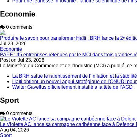
Pour une jeunesse innovante : la foire scientifique de l’In
Economie
0 comments
Produire le savoir pour transformer Haïti : BRH lance la 2ᵉ édit
Jul 23, 2026
Economie
PAEF : 45 entreprises retenues par le MCI dans trois grandes 
Post on
Jul 23, 2026
Le Ministère du Commerce et de l’Industrie (MCI) a publié, ce 
La BRH salue le ralentissement de l’inflation et la stabili
Haïti obtient un nouvel appui stratégique de l'ONUDI pour
Walter Gavellus officiellement installé à la tête de l’AGD
Sport
0 comments
Le Violette AC lance sa campagne caribéenne face à Defence 
Aug 04, 2026
Sport