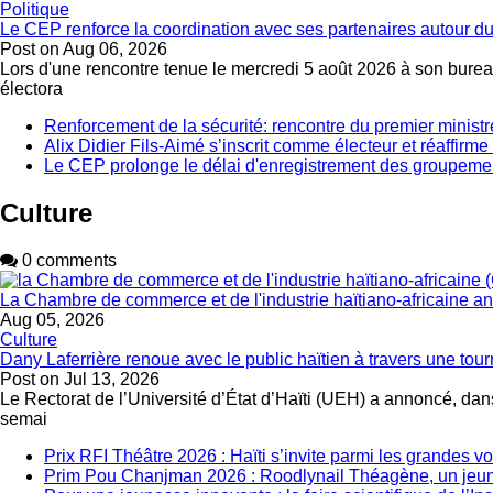
Politique
Le CEP renforce la coordination avec ses partenaires autour du
Post on
Aug 06, 2026
Lors d'une rencontre tenue le mercredi 5 août 2026 à son bureau
électora
Renforcement de la sécurité: rencontre du premier ministr
Alix Didier Fils-Aimé s’inscrit comme électeur et réaffirm
Le CEP prolonge le délai d'enregistrement des groupemen
Culture
0 comments
La Chambre de commerce et de l'industrie haïtiano-africaine 
Aug 05, 2026
Culture
Dany Laferrière renoue avec le public haïtien à travers une tour
Post on
Jul 13, 2026
Le Rectorat de l’Université d’État d’Haïti (UEH) a annoncé, dans
semai
Prix RFI Théâtre 2026 : Haïti s’invite parmi les grandes v
Prim Pou Chanjman 2026 : Roodlynail Théagène, un je