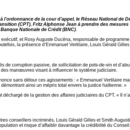
te à l’ordonnance de la cour d’appel, le Réseau National de 
ransition (CPT), Fritz Alphonse Jean à prendre des mesures
 Banque Nationale de Crédit (BNC)
.
ur exécutif, et Rosy Auguste Ducéna, responsable de programme, l
é. Toutefois, la présence d’Emmanuel Vertilaire, Louis Gérald Gi
 de corruption passive, de sollicitation de pots-de-vin et d’abu
 des manœuvres visant à influencer le système judiciaire.
énonce sans détour ces agissements : « Emmanuel Vertilaire man
démontrant ainsi un mépris total envers la justice haïtienne. »
 déchargé de la gestion des affaires judiciaires du CPT. « Il n’
es conseillers incriminés, Louis Gérald Gilles et Smith Augustin
lation et risque d’affaiblir davantage la crédibilité du Consei