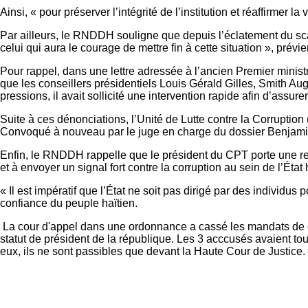
Ainsi, « pour préserver l’intégrité de l’institution et réaffirme
Par ailleurs, le RNDDH souligne que depuis l’éclatement du sc
celui qui aura le courage de mettre fin à cette situation », prévi
Pour rappel, dans une lettre adressée à l’ancien Premier ministr
que les conseillers présidentiels Louis Gérald Gilles, Smith A
pressions, il avait sollicité une intervention rapide afin d’assu
Suite à ces dénonciations, l’Unité de Lutte contre la Corruption
Convoqué à nouveau par le juge en charge du dossier Benjamin 
Enfin, le RNDDH rappelle que le président du CPT porte une res
et à envoyer un signal fort contre la corruption au sein de l’État
« Il est impératif que l’État ne soit pas dirigé par des individus
confiance du peuple haïtien.
La cour d'appel dans une ordonnance a cassé les mandats de co
statut de président de la république. Les 3 acccusés avaient to
eux, ils ne sont passibles que devant la Haute Cour de Justice.