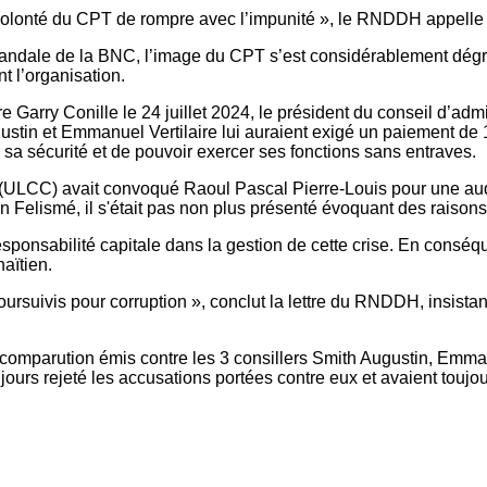
r la volonté du CPT de rompre avec l’impunité », le RNDDH appelle
andale de la BNC, l’image du CPT s’est considérablement dégrad
ent l’organisation.
e Garry Conille le 24 juillet 2024, le président du conseil d’adm
ugustin et Emmanuel Vertilaire lui auraient exigé un paiement d
rer sa sécurité et de pouvoir exercer ses fonctions sans entraves.
 (ULCC) avait convoqué Raoul Pascal Pierre-Louis pour une auditi
Felismé, il s'était pas non plus présenté évoquant des raisons
ponsabilité capitale dans la gestion de cette crise. En conséqu
 haïtien.
 poursuivis pour corruption », conclut la lettre du RNDDH, insista
mparution émis contre les 3 consillers Smith Augustin, Emmanue
ujours rejeté les accusations portées contre eux et avaient touj