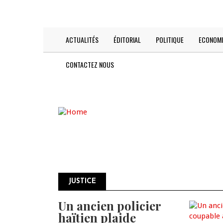
Skip
TODAY IS:
2026-08-06
to
main
content
ACTUALITÉS
ÉDITORIAL
POLITIQUE
ECONOMI
Main
navigation
CONTACTEZ NOUS
JUSTICE
Un ancien policier
Pagination
haïtien plaide