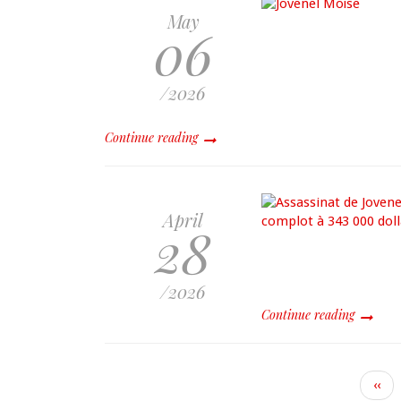
May
06
/2026
Continue reading
April
28
/2026
Continue reading
Prev
‹‹