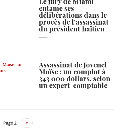
Le jury de Miami
entame ses
délibérations dans le
procès de l’assassinat
du président haïtien
Assassinat de Jovenel
Moïse : un complot à
343 000 dollars, selon
un expert-comptable
ious
Page 2
Next
››