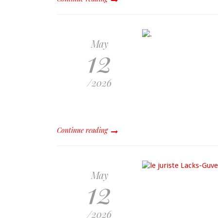
May
12
/2026
Continue reading
May
12
/2026