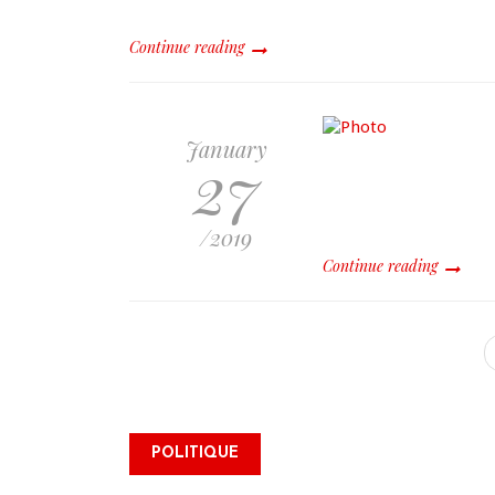
Continue reading
January
27
/2019
Continue reading
James Monazard s’inscrit
POLITIQUE
comme électeur et appelle à
la mobilisation citoyenne