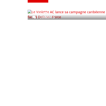
campagne caribéenne face à
Defence Force
AUG 04, 2026
0 COMMENTS