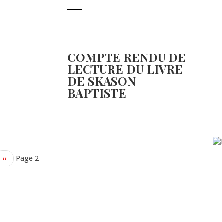
COMPTE RENDU DE
LECTURE DU LIVRE
DE SKASON
BAPTISTE
Previous
‹‹
Page 2
page