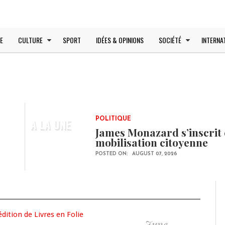
E
CULTURE
SPORT
IDÉES & OPINIONS
SOCIÉTÉ
INTERNA
A LA UNE
POLITIQUE
James Monazard s’inscrit 
mobilisation citoyenne
POSTED ON:
AUGUST 07, 2026
June