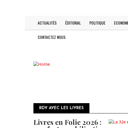
Skip
TODAY IS:
2026-08-08
to
main
content
ACTUALITÉS
ÉDITORIAL
POLITIQUE
ECONOMI
Main
navigation
CONTACTEZ NOUS
RDV AVEC LES LIVRES
Livres en Folie 2026 :
Pagination