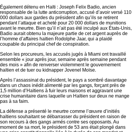
Également détenu en Haïti : Joseph Felix Badio, ancien
responsable de la lutte anticorruption, accusé d’avoir versé 110
000 dollars aux gardes du président afin qu’ils se retirent
pendant l’attaque et acheté pour 20 000 dollars de munitions
avant le meurtre. Bien qu’il n’ait pas été inculpé aux États-Unis,
Badio aurait obtenu la majeure partie de cet argent auprès de
l’homme d’affaires haïtien Rodolphe Jaar, qui a plaidé
coupable du principal chef de conspiration.
Selon les procureurs, les accusés jugés à Miami ont travaillé
ensemble « jour après jour, semaine après semaine pendant
des mois » afin de renverser violemment le gouvernement
haïtien et de tuer ou kidnapper Jovenel Moïse.
Après l’assassinat du président, le pays a sombré davantage
dans un chaos inédit alimenté par les gangs, forçant près de
1,5 million d’Haïtiens à fuir leurs maisons et aggravant une
crise humanitaire dans laquelle un Haïtien sur deux ne mange
pas à sa faim.
La défense a présenté le meurtre comme l’œuvre d’initiés
haïtiens souhaitant se débarrasser du président en raison de
son recours à des gangs armés contre ses opposants. Au
moment de sa mort, le président de 53 ans était plongé dans