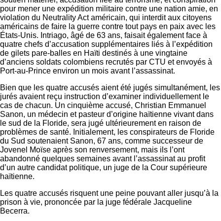
pour mener une expédition militaire contre une nation amie, en
violation du Neutrality Act américain, qui interdit aux citoyens
américains de faire la guerre contre tout pays en paix avec les
États-Unis. Intriago, âgé de 63 ans, faisait également face à
quatre chefs d’accusation supplémentaires liés à l’expédition
de gilets pare-balles en Haïti destinés à une vingtaine
d’anciens soldats colombiens recrutés par CTU et envoyés à
Port-au-Prince environ un mois avant l’assassinat.
Bien que les quatre accusés aient été jugés simultanément, les
jurés avaient reçu instruction d’examiner individuellement le
cas de chacun. Un cinquième accusé, Christian Emmanuel
Sanon, un médecin et pasteur d’origine haïtienne vivant dans
le sud de la Floride, sera jugé ultérieurement en raison de
problèmes de santé. Initialement, les conspirateurs de Floride
du Sud soutenaient Sanon, 67 ans, comme successeur de
Jovenel Moïse après son renversement, mais ils l’ont
abandonné quelques semaines avant l’assassinat au profit
d’un autre candidat politique, un juge de la Cour supérieure
haïtienne.
Les quatre accusés risquent une peine pouvant aller jusqu’à la
prison à vie, prononcée par la juge fédérale Jacqueline
Becerra.