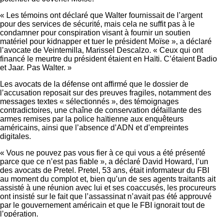
« Les témoins ont déclaré que Walter fournissait de l’argent
pour des services de sécurité, mais cela ne suffit pas à le
condamner pour conspiration visant à fournir un soutien
matériel pour kidnapper et tuer le président Moïse », a déclaré
l’avocate de Veintemilla, Marissel Descalzo. « Ceux qui ont
financé le meurtre du président étaient en Haïti. C’étaient Badio
et Jaar. Pas Walter. »
Les avocats de la défense ont affirmé que le dossier de
l’accusation reposait sur des preuves fragiles, notamment des
messages textes « sélectionnés », des témoignages
contradictoires, une chaîne de conservation défaillante des
armes remises par la police haïtienne aux enquêteurs
américains, ainsi que l’absence d’ADN et d’empreintes
digitales.
« Vous ne pouvez pas vous fier à ce qui vous a été présenté
parce que ce n’est pas fiable », a déclaré David Howard, l’un
des avocats de Pretel. Pretel, 53 ans, était informateur du FBI
au moment du complot et, bien qu’un de ses agents traitants ait
assisté à une réunion avec lui et ses coaccusés, les procureurs
ont insisté sur le fait que l’assassinat n’avait pas été approuvé
par le gouvernement américain et que le FBI ignorait tout de
l’opération.