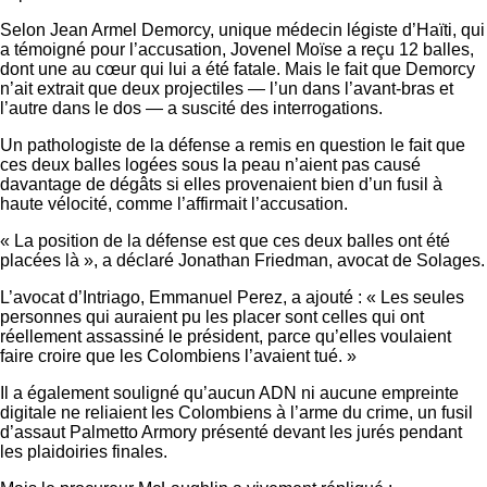
Selon Jean Armel Demorcy, unique médecin légiste d’Haïti, qui
a témoigné pour l’accusation, Jovenel Moïse a reçu 12 balles,
dont une au cœur qui lui a été fatale. Mais le fait que Demorcy
n’ait extrait que deux projectiles — l’un dans l’avant-bras et
l’autre dans le dos — a suscité des interrogations.
Un pathologiste de la défense a remis en question le fait que
ces deux balles logées sous la peau n’aient pas causé
davantage de dégâts si elles provenaient bien d’un fusil à
haute vélocité, comme l’affirmait l’accusation.
« La position de la défense est que ces deux balles ont été
placées là », a déclaré Jonathan Friedman, avocat de Solages.
L’avocat d’Intriago, Emmanuel Perez, a ajouté : « Les seules
personnes qui auraient pu les placer sont celles qui ont
réellement assassiné le président, parce qu’elles voulaient
faire croire que les Colombiens l’avaient tué. »
Il a également souligné qu’aucun ADN ni aucune empreinte
digitale ne reliaient les Colombiens à l’arme du crime, un fusil
d’assaut Palmetto Armory présenté devant les jurés pendant
les plaidoiries finales.