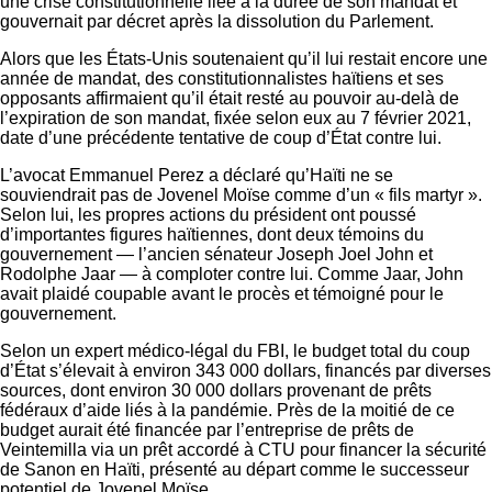
une crise constitutionnelle liée à la durée de son mandat et
gouvernait par décret après la dissolution du Parlement.
Alors que les États-Unis soutenaient qu’il lui restait encore une
année de mandat, des constitutionnalistes haïtiens et ses
opposants affirmaient qu’il était resté au pouvoir au-delà de
l’expiration de son mandat, fixée selon eux au 7 février 2021,
date d’une précédente tentative de coup d’État contre lui.
L’avocat Emmanuel Perez a déclaré qu’Haïti ne se
souviendrait pas de Jovenel Moïse comme d’un « fils martyr ».
Selon lui, les propres actions du président ont poussé
d’importantes figures haïtiennes, dont deux témoins du
gouvernement — l’ancien sénateur Joseph Joel John et
Rodolphe Jaar — à comploter contre lui. Comme Jaar, John
avait plaidé coupable avant le procès et témoigné pour le
gouvernement.
Selon un expert médico-légal du FBI, le budget total du coup
d’État s’élevait à environ 343 000 dollars, financés par diverses
sources, dont environ 30 000 dollars provenant de prêts
fédéraux d’aide liés à la pandémie. Près de la moitié de ce
budget aurait été financée par l’entreprise de prêts de
Veintemilla via un prêt accordé à CTU pour financer la sécurité
de Sanon en Haïti, présenté au départ comme le successeur
potentiel de Jovenel Moïse.