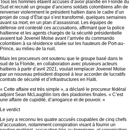
Tous les hommes étaient accusés d’avoir planifié en Floride du
Sud et recruté un groupe d’anciens soldats colombiens afin de
renverser violemment le président haïtien dans le cadre d’un
projet de coup d’État qui s’est transformé, quelques semaines
avant sa mort, en un plan d’assassinat. Les équipes de
défense ont contesté ces accusations, affirmant que la police
haïtienne et les agents chargés de la sécurité présidentielle
avaient tué Jovenel Moïse avant l’arrivée du commando
colombien à sa résidence située sur les hauteurs de Port-au-
Prince, au milieu de la nuit.
Mais les procureurs ont soutenu que le groupe basé dans le
sud de la Floride, en collaboration avec plusieurs acteurs
haïtiens à partir d’avril 2021, voulait remplacer Jovenel Moïse
par un nouveau président disposé à leur accorder de lucratifs
contrats de sécurité et d’infrastructures en Haïti.
« Cette affaire est très simple », a déclaré le procureur fédéral
adjoint Sean McLaughlin lors des plaidoiries finales. « C’est
une affaire de cupidité, d’arrogance et de pouvoir. »
Le verdict
Le jury a reconnu les quatre accusés coupables de cinq chefs
d’accusation, notamment conspiration visant à fournir un
soutien matériel, accusation liée au terrorisme, et conspiration