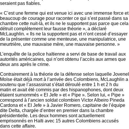
seraient pas fiables.
« C’est une femme qui est venue ici avec une immense force et
beaucoup de courage pour raconter ce qui s’est passé dans sa
chambre cette nuit-là, et ils ne le supportent pas parce que cela
détruit complètement leur fausse théorie », a déclaré
McLaughlin. « Ils ne la supportent pas et n’ont cessé d’essayer
de la présenter comme une menteuse, une manipulatrice, une
meurtrière, une mauvaise mère, une mauvaise personne. »
L’enquête de la police haïtienne a servi de base de travail aux
autorités américaines, qui n’ont obtenu l’accès aux armes que
deux ans après le crime.
Contrairement à la théorie de la défense selon laquelle Jovenel
Moïse était déjà mort à l’arrivée des Colombiens, McLaughlin a
soutenu que l’assassinat s’était déroulé entre 1 h et 2 h du
matin et avait été commis par des hispanophones, dont deux
étaient surnommés « El Jefe » et « Pipe ». Selon lui, « Pipe »
correspond à l’ancien soldat colombien Victor Albeiro Pineda
Cardona et « El Jefe » à Javier Romero, capitaine de l’équipe
dite Delta, chargée d’entrer en premier dans la chambre
présidentielle. Les deux hommes sont actuellement
emprisonnés en Haïti avec 15 autres Colombiens accusés
dans cette affaire.