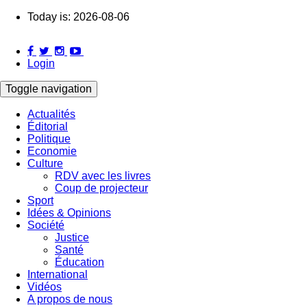
Skip
Today is:
2026-08-06
to
main
content
Login
Toggle navigation
Actualités
Éditorial
Main
Politique
navigation
Economie
Culture
RDV avec les livres
Coup de projecteur
Sport
Idées & Opinions
Société
Justice
Santé
Éducation
International
Vidéos
A propos de nous