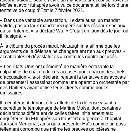
Moïse et avoir fui après avoir vu ce document utilisé lors d’une
tentative de coup d’État le 7 février 2021.
« Dans une véritable arrestation, il existe aussi un mandat
valide, pas un faux mandat récupéré sur les réseaux sociaux
ou sur Internet », a déclaré Wu. « C’était un faux dès le jour où
il l’a signé. »
À la clôture du procès mardi, McLaughlin a affirmé que les
arguments de la défense ne changeraient rien aux preuves «
accablantes et dévastatrices » contre les quatre accusés.
« Les États-Unis ont démontré de manière écrasante la
culpabilité de chacun de ces accusés pour chacun des chefs
d’accusation », a-t-il déclaré, rejetant la tentative des avocats
de présenter l’assassinat comme une opération orchestrée par
des Haïtiens ayant utilisé leurs clients comme boucs
émissaires.
Il a également dénoncé les efforts de la défense visant à
discréditer le témoignage de Martine Moïse, dont certaines
déclarations différaient de celles faites initialement aux
enquêteurs du FBI après son transfert d’urgence à l’hôpital
Jackson Memorial, ainsi qu’à présenter Haïti comme un pays
tellement corrompu que même les preuves policières ne