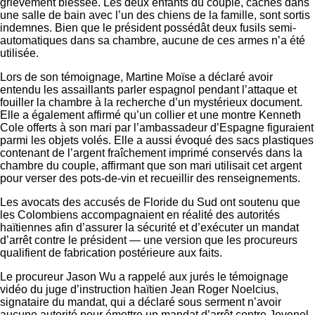
grièvement blessée. Les deux enfants du couple, cachés dans
une salle de bain avec l’un des chiens de la famille, sont sortis
indemnes. Bien que le président possédât deux fusils semi-
automatiques dans sa chambre, aucune de ces armes n’a été
utilisée.
Lors de son témoignage, Martine Moïse a déclaré avoir
entendu les assaillants parler espagnol pendant l’attaque et
fouiller la chambre à la recherche d’un mystérieux document.
Elle a également affirmé qu’un collier et une montre Kenneth
Cole offerts à son mari par l’ambassadeur d’Espagne figuraient
parmi les objets volés. Elle a aussi évoqué des sacs plastiques
contenant de l’argent fraîchement imprimé conservés dans la
chambre du couple, affirmant que son mari utilisait cet argent
pour verser des pots-de-vin et recueillir des renseignements.
Les avocats des accusés de Floride du Sud ont soutenu que
les Colombiens accompagnaient en réalité des autorités
haïtiennes afin d’assurer la sécurité et d’exécuter un mandat
d’arrêt contre le président — une version que les procureurs
qualifient de fabrication postérieure aux faits.
Le procureur Jason Wu a rappelé aux jurés le témoignage
vidéo du juge d’instruction haïtien Jean Roger Noelcius,
signataire du mandat, qui a déclaré sous serment n’avoir
aucune autorité pour émettre un mandat d’arrêt contre Jovenel