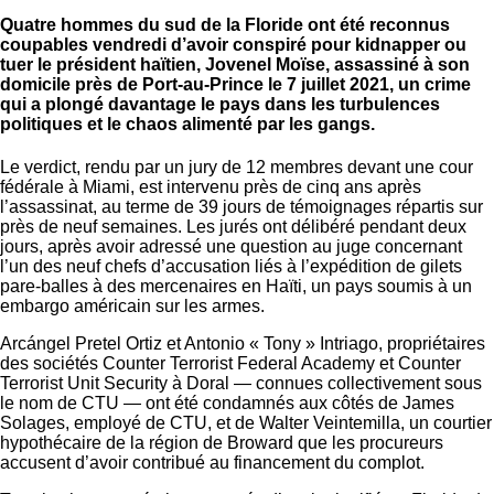
Quatre hommes du sud de la Floride ont été reconnus
coupables vendredi d’avoir conspiré pour kidnapper ou
tuer le président haïtien, Jovenel Moïse, assassiné à son
domicile près de Port-au-Prince le 7 juillet 2021, un crime
qui a plongé davantage le pays dans les turbulences
politiques et le chaos alimenté par les gangs.
Le verdict, rendu par un jury de 12 membres devant une cour
fédérale à Miami, est intervenu près de cinq ans après
l’assassinat, au terme de 39 jours de témoignages répartis sur
près de neuf semaines. Les jurés ont délibéré pendant deux
jours, après avoir adressé une question au juge concernant
l’un des neuf chefs d’accusation liés à l’expédition de gilets
pare-balles à des mercenaires en Haïti, un pays soumis à un
embargo américain sur les armes.
Arcángel Pretel Ortiz et Antonio « Tony » Intriago, propriétaires
des sociétés Counter Terrorist Federal Academy et Counter
Terrorist Unit Security à Doral — connues collectivement sous
le nom de CTU — ont été condamnés aux côtés de James
Solages, employé de CTU, et de Walter Veintemilla, un courtier
hypothécaire de la région de Broward que les procureurs
accusent d’avoir contribué au financement du complot.