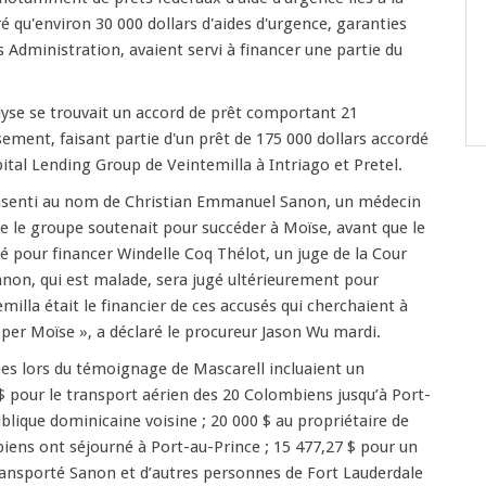
é qu'environ 30 000 dollars d'aides d'urgence, garanties
s Administration, avaient servi à financer une partie du
yse se trouvait un accord de prêt comportant 21
ment, faisant partie d'un prêt de 175 000 dollars accordé
ital Lending Group de Veintemilla à Intriago et Pretel.
onsenti au nom de Christian Emmanuel Sanon, un médecin
ue le groupe soutenait pour succéder à Moïse, avant que le
ié pour financer Windelle Coq Thélot, un juge de la Cour
Sanon, qui est malade, sera jugé ultérieurement pour
illa était le financier de ces accusés qui cherchaient à
per Moïse », a déclaré le procureur Jason Wu mardi.
ées lors du témoignage de Mascarell incluaient un
 pour le transport aérien des 20 Colombiens jusqu’à Port-
ublique dominicaine voisine ; 20 000 $ au propriétaire de
biens ont séjourné à Port-au-Prince ; 15 477,27 $ pour un
transporté Sanon et d’autres personnes de Fort Lauderdale