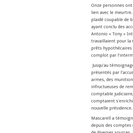
Onze personnes ont é
lien avec le meurtre
plaidé coupable de b
ayant conclu des acco
Antonio « Tony » Int
travaillaient pour l
prêts hypothécaires 
complot par l'interm
Jusqu'au témoignage
présentés par l'accu
armes, des munitions 
infructueuses de ren
comptable judiciair
comptaient s'enrichir
nouvelle présidence.
Mascarell a témoigné
depuis des comptes d
de diverses sources,