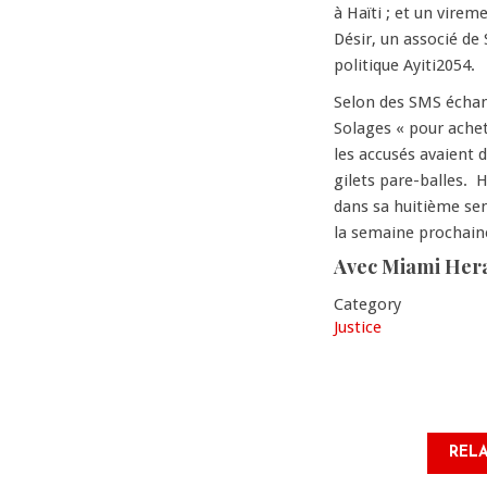
à Haïti ; et un vire
Désir, un associé de 
politique Ayiti2054.
Selon des SMS échang
Solages « pour achet
les accusés avaient 
gilets pare-balles. H
dans sa huitième sem
la semaine prochain
Avec Miami Her
Category
Justice
RELA