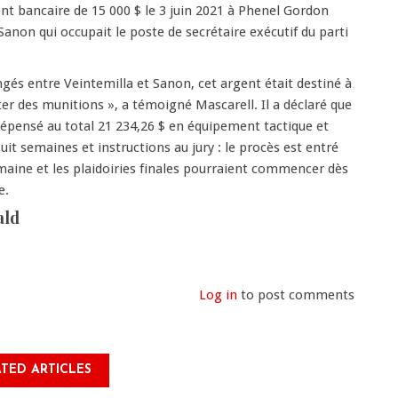
ment bancaire de 15 000 $ le 3 juin 2021 à Phenel Gordon
Sanon qui occupait le poste de secrétaire exécutif du parti
és entre Veintemilla et Sanon, cet argent était destiné à
er des munitions », a témoigné Mascarell. Il a déclaré que
dépensé au total 21 234,26 $ en équipement tactique et
uit semaines et instructions au jury : le procès est entré
aine et les plaidoiries finales pourraient commencer dès
e.
ald
Log in
to post comments
TED ARTICLES