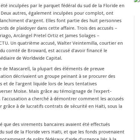
té inculpées par le parquet fédéral du sud de la Floride en
. Deux autres, également inculpées pour complot, ont
lanchiment d'argent. Elles font partie des huit personnes
rds de plaidoyer dans cette affaire. Trois des accusés –
riago, Arcángel Pretel Ortiz et James Solages –
a CTU. Un quatrième accusé, Walter Veintemilla, courtier en
du comté de Broward, est accusé d'avoir financé le
édiaire de Worldwide Capital.
 de Mascarell, la plupart des éléments de preuve
sation décrivaient un groupe peinant à se procurer des
et de l'argent liquide lors de leurs tentatives
verser Moïse. Mais grâce au témoignage de l'expert-
e, l'accusation a cherché à démontrer comment les accusés
 grâce à de lucratifs contrats de sécurité en Haïti, sous la
 que des virements bancaires avaient été effectués
u sud de la Floride vers Haïti, et que les fonds provenaient
 notamment de prêts fédéraux d'aide d'urgence liés à la