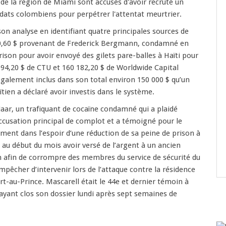
 de la région de Miami sont accusés d'avoir recruté un
dats colombiens pour perpétrer l'attentat meurtrier.
son analyse en identifiant quatre principales sources de
0,60 $ provenant de Frederick Bergmann, condamné en
rison pour avoir envoyé des gilets pare-balles à Haïti pour
94,20 $ de CTU et 160 182,20 $ de Worldwide Capital
également inclus dans son total environ 150 000 $ qu’un
tien a déclaré avoir investis dans le système.
aar, un trafiquant de cocaïne condamné qui a plaidé
ccusation principal de complot et a témoigné pour le
ent dans l’espoir d’une réduction de sa peine de prison à
é au début du mois avoir versé de l’argent à un ancien
n afin de corrompre des membres du service de sécurité du
mpêcher d’intervenir lors de l’attaque contre la résidence
rt-au-Prince. Mascarell était le 44e et dernier témoin à
 ayant clos son dossier lundi après sept semaines de