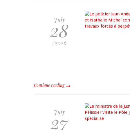
July
28
/2026
Continue reading
July
27