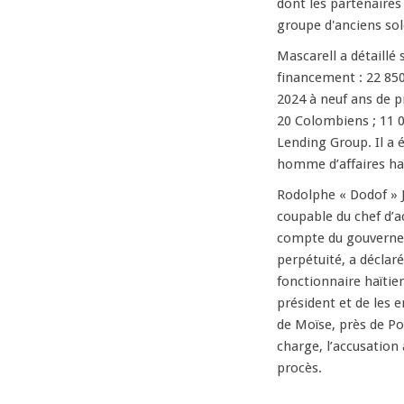
dont les partenaires
groupe d'anciens sol
Mascarell a détaillé 
financement : 22 85
2024 à neuf ans de p
20 Colombiens ; 11 0
Lending Group. Il a 
homme d’affaires haï
Rodolphe « Dodof » J
coupable du chef d’a
compte du gouvernem
perpétuité, a déclar
fonctionnaire haïtie
président et de les e
de Moïse, près de Po
charge, l’accusation
procès.