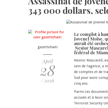
Assassinat de Joven
343 000 dollars, se
Le complot à haut
Jovenel Moïse, qui
aurait été orche
gazettehaiti
Nestor Mascarel
fédéral de Miam
April
Nestor Mascarell, ex
28
sein de l'agence, a i
de comptes et de tra
Sud pour avoir conspi
/ 2026
cinq ans.
Parmi ces documents 
accusés et à leurs 
Terrorist Security Un