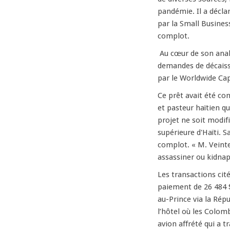
pandémie. Il a déclar
par la Small Busines
complot.
Au cœur de son anal
demandes de décaisse
par le Worldwide Cap
Ce prêt avait été c
et pasteur haïtien q
projet ne soit modif
supérieure d'Haïti. 
complot. « M. Veintem
assassiner ou kidnap
Les transactions cit
paiement de 26 484 $
au-Prince via la Rép
l’hôtel où les Colom
avion affrété qui a 