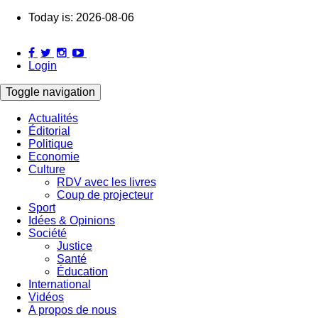
Skip
Today is:
2026-08-06
to
main
content
Login
Toggle navigation
Actualités
Éditorial
Main
Politique
navigation
Economie
Culture
RDV avec les livres
Coup de projecteur
Sport
Idées & Opinions
Société
Justice
Santé
Éducation
International
Vidéos
A propos de nous