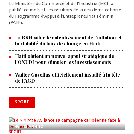
Le Ministère du Commerce et de l’Industrie (MCI) a
publié, ce mois-ci, les résultats de la deuxième cohorte
du Programme d’Appui à l’Entrepreneuriat Féminin
(PAEF).
La BRH salue le ralentissement de l’inflation et
la stabilité du taux de change en Haïti
Haïti obtient un nouvel appui stratégique de
l'ONUDI pour stimuler les investissements
Walter Gavellus officiellement installé à la tête
de l’AGD
SPORT
Le Violette AC lance sa campagne
caribéenne face à Defence Force
AUG 04, 2026
0 COMMENTS
SPORT