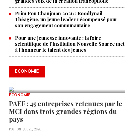
grandes voix de la création francophone
Prim Pou Chanjman 2026 : Roodlynail
Théagène, un jeune leader récompensé pour
son engagement communautaire
Pour une jeunesse innovante : la foire
scientifique de l’Institution Nouvelle Source met
à l’honneur le talent des jeunes
Produire le savoir pour
transformer Haïti : BRH lance la
2ᵉ édition de ses Journées
ECONOMIE
scientifiques
JUL 23, 2026
0 COMMENTS
ECONOMIE
PAEF : 45 entreprises retenues par le
MCI dans trois grandes régions du
pays
POST ON
JUL 23, 2026