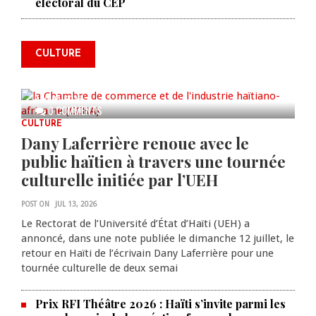
électoral du CEP
l'industrie haïtiano-africaine
annonce des activités pour
commémorer le 235e
CULTURE
anniversaire de la cérémonie du
Bois Caïman
AUG 05, 2026
0 COMMENTS
CULTURE
Dany Laferrière renoue avec le
public haïtien à travers une tournée
culturelle initiée par l’UEH
POST ON
JUL 13, 2026
Le Rectorat de l’Université d’État d’Haïti (UEH) a
annoncé, dans une note publiée le dimanche 12 juillet, le
retour en Haïti de l’écrivain Dany Laferrière pour une
tournée culturelle de deux semai
Prix RFI Théâtre 2026 : Haïti s’invite parmi les