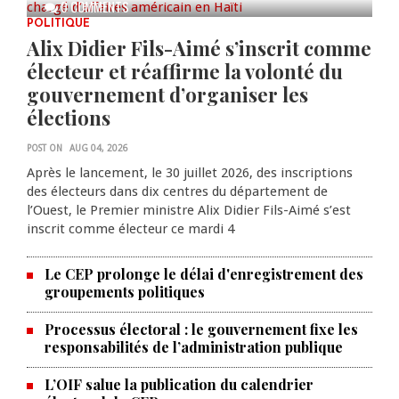
0 COMMENTS
POLITIQUE
Alix Didier Fils-Aimé s’inscrit comme
électeur et réaffirme la volonté du
gouvernement d’organiser les
élections
POST ON
AUG 04, 2026
Après le lancement, le 30 juillet 2026, des inscriptions
des électeurs dans dix centres du département de
l’Ouest, le Premier ministre Alix Didier Fils-Aimé s’est
inscrit comme électeur ce mardi 4
Le CEP prolonge le délai d'enregistrement des
groupements politiques
Processus électoral : le gouvernement fixe les
responsabilités de l’administration publique
L’OIF salue la publication du calendrier
La Chambre de commerce et de