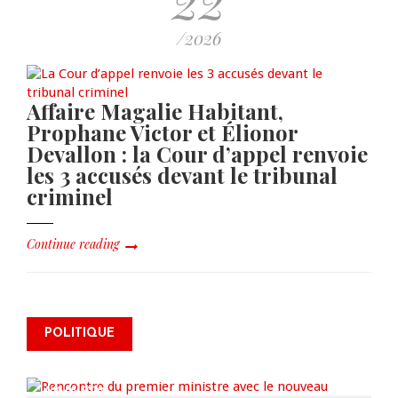
/2026
Affaire Magalie Habitant,
Prophane Victor et Élionor
Devallon : la Cour d’appel renvoie
les 3 accusés devant le tribunal
criminel
Continue reading
Renforcement de la sécurité:
rencontre du premier ministre
POLITIQUE
avec le nouveau chargé d’affaires
américain en Haïti
AUG 06, 2026