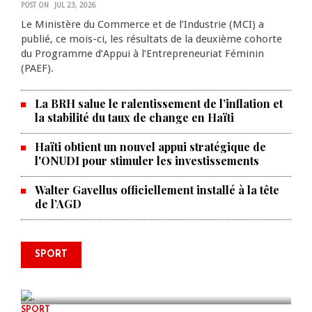
POST ON
JUL 23, 2026
Le Ministère du Commerce et de l’Industrie (MCI) a
publié, ce mois-ci, les résultats de la deuxième cohorte
du Programme d’Appui à l’Entrepreneuriat Féminin
(PAEF).
La BRH salue le ralentissement de l’inflation et
la stabilité du taux de change en Haïti
Haïti obtient un nouvel appui stratégique de
l'ONUDI pour stimuler les investissements
Walter Gavellus officiellement installé à la tête
de l’AGD
Le père de la légende argentine
SPORT
Lionel Messi est décédé à 68 ans
AUG 08, 2026
0 COMMENTS
SPORT