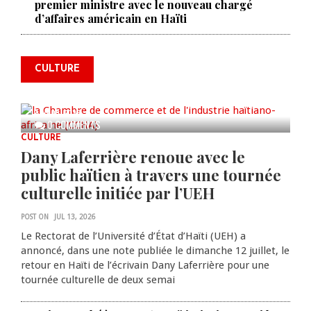
premier ministre avec le nouveau chargé
La Chambre de commerce et de
d’affaires américain en Haïti
l'industrie haïtiano-africaine
annonce des activités pour
commémorer le 235e
CULTURE
anniversaire de la cérémonie du
Bois Caïman
AUG 05, 2026
0 COMMENTS
CULTURE
Dany Laferrière renoue avec le
public haïtien à travers une tournée
culturelle initiée par l’UEH
POST ON
JUL 13, 2026
Le Rectorat de l’Université d’État d’Haïti (UEH) a
annoncé, dans une note publiée le dimanche 12 juillet, le
retour en Haïti de l’écrivain Dany Laferrière pour une
tournée culturelle de deux semai