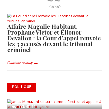
/2026
Affaire Magalie Habitant,
Prophane Victor et Élionor
Devallon : la Cour d’appel renvoie
les 3 accusés devant le tribunal
criminel
Continue reading
James Monazard s’inscrit comme
POLITIQUE
électeur et appelle à la
mobilisation citoyenne
AUG 07, 2026
0 COMMENTS