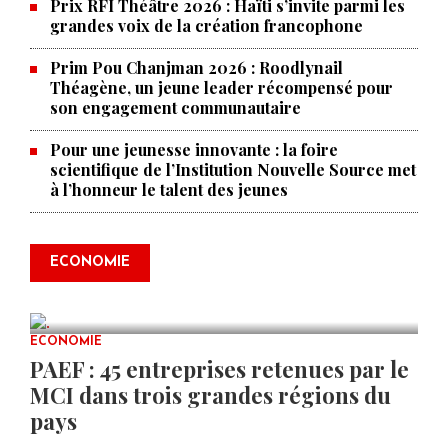
Prix RFI Théâtre 2026 : Haïti s’invite parmi les
grandes voix de la création francophone
Prim Pou Chanjman 2026 : Roodlynail
Théagène, un jeune leader récompensé pour
son engagement communautaire
Pour une jeunesse innovante : la foire
scientifique de l’Institution Nouvelle Source met
à l’honneur le talent des jeunes
Produire le savoir pour
transformer Haïti : BRH lance la
2ᵉ édition de ses Journées
ECONOMIE
scientifiques
JUL 23, 2026
0 COMMENTS
ECONOMIE
PAEF : 45 entreprises retenues par le
MCI dans trois grandes régions du
pays