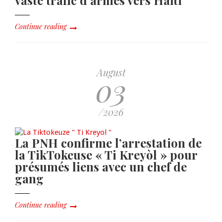
vaste trafic d'armes vers Haïti
Continue reading
August
03
/2026
La PNH confirme l’arrestation de
la TikTokeuse « Ti Kreyòl » pour
présumés liens avec un chef de
gang
Continue reading