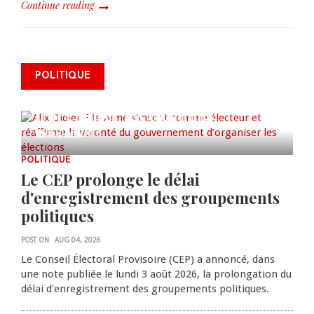
Continue reading
Alix Didier Fils-Aimé s’inscrit
POLITIQUE
comme électeur et réaffirme la
volonté du gouvernement
d’organiser les élections
0 COMMENTS
AUG 04, 2026
POLITIQUE
Le CEP prolonge le délai
d'enregistrement des groupements
politiques
POST ON
AUG 04, 2026
Le Conseil Électoral Provisoire (CEP) a annoncé, dans
une note publiée le lundi 3 août 2026, la prolongation du
délai d'enregistrement des groupements politiques.