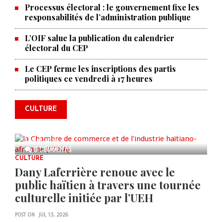
Processus électoral : le gouvernement fixe les
responsabilités de l’administration publique
L’OIF salue la publication du calendrier
électoral du CEP
La Chambre de commerce et de
Le CEP ferme les inscriptions des partis
politiques ce vendredi à 17 heures
l'industrie haïtiano-africaine
annonce des activités pour
commémorer le 235e
CULTURE
anniversaire de la cérémonie du
Bois Caïman
AUG 05, 2026
0 COMMENTS
CULTURE
Dany Laferrière renoue avec le
public haïtien à travers une tournée
culturelle initiée par l’UEH
POST ON
JUL 13, 2026