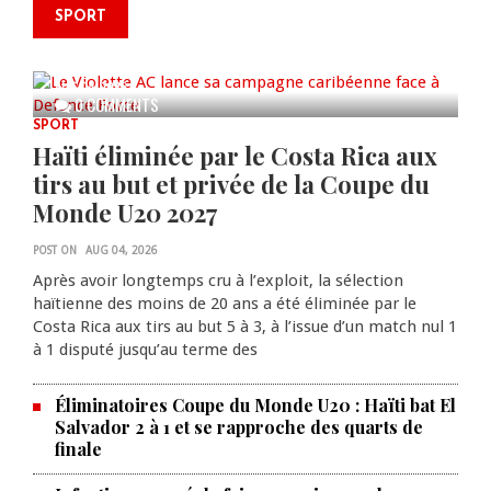
SPORT
Le Violette AC lance sa campagne
caribéenne face à Defence Force
AUG 04, 2026
0 COMMENTS
SPORT
Haïti éliminée par le Costa Rica aux
tirs au but et privée de la Coupe du
Monde U20 2027
POST ON
AUG 04, 2026
Après avoir longtemps cru à l’exploit, la sélection
haïtienne des moins de 20 ans a été éliminée par le
Costa Rica aux tirs au but 5 à 3, à l’issue d’un match nul 1
à 1 disputé jusqu’au terme des
Éliminatoires Coupe du Monde U20 : Haïti bat El
Salvador 2 à 1 et se rapproche des quarts de
finale