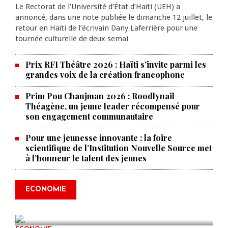
Le Rectorat de l’Université d’État d’Haïti (UEH) a
annoncé, dans une note publiée le dimanche 12 juillet, le
retour en Haïti de l’écrivain Dany Laferrière pour une
tournée culturelle de deux semai
Prix RFI Théâtre 2026 : Haïti s’invite parmi les
grandes voix de la création francophone
Prim Pou Chanjman 2026 : Roodlynail
Théagène, un jeune leader récompensé pour
son engagement communautaire
Pour une jeunesse innovante : la foire
scientifique de l’Institution Nouvelle Source met
à l’honneur le talent des jeunes
Produire le savoir pour
transformer Haïti : BRH lance la
2ᵉ édition de ses Journées
ECONOMIE
scientifiques
JUL 23, 2026