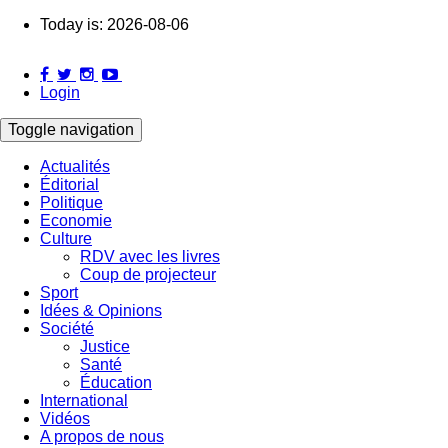
Skip
Today is:
2026-08-06
to
main
content
Login
Toggle navigation
Actualités
Éditorial
Main
Politique
navigation
Economie
Culture
RDV avec les livres
Coup de projecteur
Sport
Idées & Opinions
Société
Justice
Santé
Éducation
International
Vidéos
A propos de nous