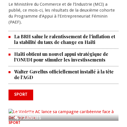
Le Ministère du Commerce et de l’Industrie (MCI) a
publié, ce mois-ci, les résultats de la deuxième cohorte
du Programme d’Appui à l’Entrepreneuriat Féminin
(PAEF).
La BRH salue le ralentissement de l’inflation et
la stabilité du taux de change en Haïti
Haïti obtient un nouvel appui stratégique de
l'ONUDI pour stimuler les investissements
Walter Gavellus officiellement installé à la tête
de l’AGD
SPORT
Le Violette AC lance sa campagne
caribéenne face à Defence Force
AUG 04, 2026
0 COMMENTS
SPORT