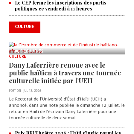
La Chambre de commerce et de
Le CEP ferme les inscriptions des partis
politiques ce vendredi à 17 heures
l'industrie haïtiano-africaine
annonce des activités pour
commémorer le 235e
CULTURE
anniversaire de la cérémonie du
Bois Caïman
AUG 05, 2026
0 COMMENTS
CULTURE
Dany Laferrière renoue avec le
public haïtien à travers une tournée
culturelle initiée par l’UEH
POST ON
JUL 13, 2026
Le Rectorat de l’Université d’État d’Haïti (UEH) a
annoncé, dans une note publiée le dimanche 12 juillet, le
retour en Haïti de l’écrivain Dany Laferrière pour une
tournée culturelle de deux semai
Prix RFI Théâtre 2026 : Haïti s’invite parmi les