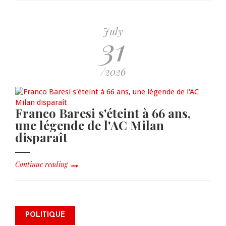
July
31
/2026
Franco Baresi s'éteint à 66 ans,
une légende de l'AC Milan
disparaît
Continue reading
Alix Didier Fils-Aimé s’inscrit
POLITIQUE
comme électeur et réaffirme la