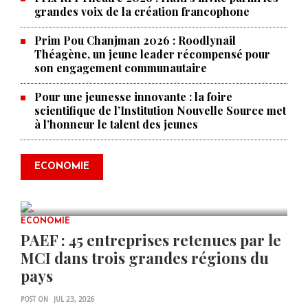
grandes voix de la création francophone
Prim Pou Chanjman 2026 : Roodlynail
Théagène, un jeune leader récompensé pour
son engagement communautaire
Pour une jeunesse innovante : la foire
scientifique de l’Institution Nouvelle Source met
à l’honneur le talent des jeunes
Produire le savoir pour
transformer Haïti : BRH lance la
2ᵉ édition de ses Journées
ECONOMIE
scientifiques
JUL 23, 2026
0 COMMENTS
ECONOMIE
PAEF : 45 entreprises retenues par le
MCI dans trois grandes régions du
pays
POST ON
JUL 23, 2026