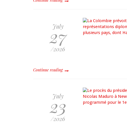
Continue reading
July
27
/2026
Continue reading
July
23
/2026