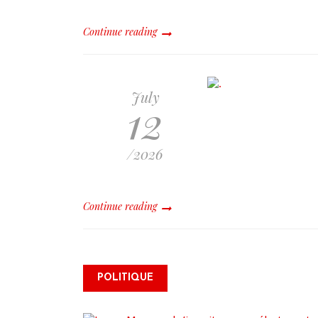
Continue reading
July
12
/2026
Continue reading
James Monazard s’inscrit
POLITIQUE
comme électeur et appelle à
la mobilisation citoyenne