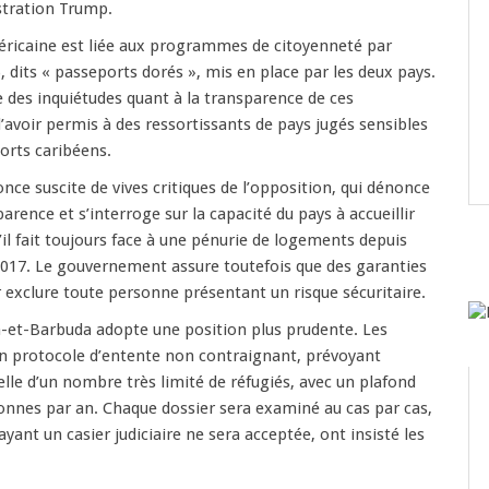
stration Trump.
éricaine est liée aux programmes de citoyenneté par
, dits « passeports dorés », mis en place par les deux pays.
des inquiétudes quant à la transparence de ces
d’avoir permis à des ressortissants de pays jugés sensibles
orts caribéens.
nce suscite de vives critiques de l’opposition, qui dénonce
rence et s’interroge sur la capacité du pays à accueillir
’il fait toujours face à une pénurie de logements depuis
2017. Le gouvernement assure toutefois que des garanties
 exclure toute personne présentant un risque sécuritaire.
a-et-Barbuda adopte une position plus prudente. Les
un protocole d’entente non contraignant, prévoyant
elle d’un nombre très limité de réfugiés, avec un plafond
onnes par an. Chaque dossier sera examiné au cas par cas,
ant un casier judiciaire ne sera acceptée, ont insisté les