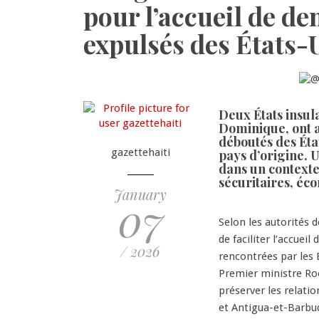
pour l’accueil de d
expulsés des États-
Deux États insul
Dominique, ont a
déboutés des Éta
gazettehaiti
pays d’origine. 
dans un contexte
sécuritaires, éc
January
07
Selon les autorités 
de faciliter l’accuei
/ 2026
rencontrées par les 
Premier ministre Roos
préserver les relatio
et Antigua-et-Barbud