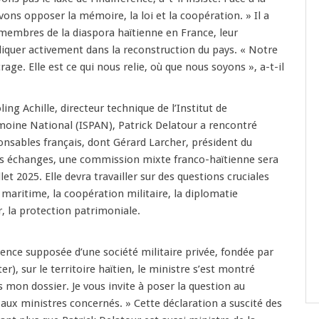
vons opposer la mémoire, la loi et la coopération. » Il a
membres de la diaspora haïtienne en France, leur
iquer activement dans la reconstruction du pays. « Notre
rage. Elle est ce qui nous relie, où que nous soyons », a-t-il
g Achille, directeur technique de l’Institut de
moine National (ISPAN), Patrick Delatour a rencontré
onsables français, dont Gérard Larcher, président du
ces échanges, une commission mixte franco-haïtienne sera
let 2025. Elle devra travailler sur des questions cruciales
é maritime, la coopération militaire, la diplomatie
ûr, la protection patrimoniale.
sence supposée d’une société militaire privée, fondée par
er), sur le territoire haïtien, le ministre s’est montré
as mon dossier. Je vous invite à poser la question au
aux ministres concernés. » Cette déclaration a suscité des