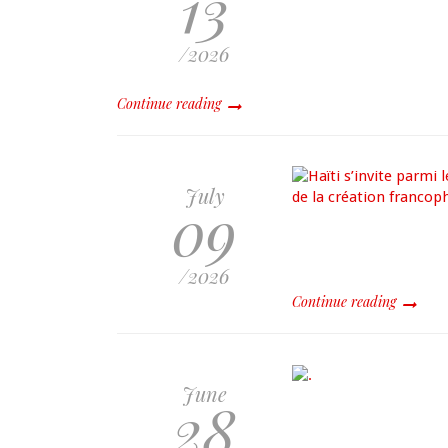
13
/2026
Continue reading
July
09
/2026
Continue reading
June
28