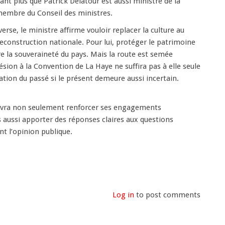
ant plus que Patrick Delatour est aussi ministre de la
embre du Conseil des ministres.
rse, le ministre affirme vouloir replacer la culture au
reconstruction nationale. Pour lui, protéger le patrimoine
dre la souveraineté du pays. Mais la route est semée
ésion à la Convention de La Haye ne suffira pas à elle seule
vation du passé si le présent demeure aussi incertain.
vra non seulement renforcer ses engagements
 aussi apporter des réponses claires aux questions
nt l’opinion publique.
Log in
to post comments