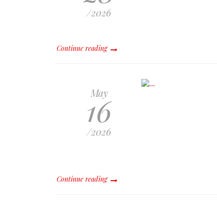
/2026
Continue reading
May
16
/2026
Continue reading
Dre Sandra Paulemon appelle
à mettre Haïti en « mode