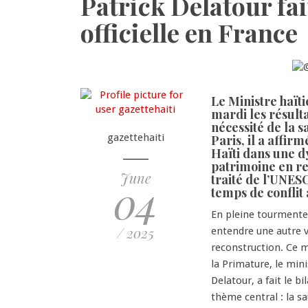
Patrick Delatour fai
officielle en France
Le Ministre haït
mardi les résult
nécessité de la 
gazettehaiti
Paris, il a affi
Haïti dans une d
patrimoine en re
June
traité de l’UNES
04
temps de conflit
En pleine tourmente 
/ 2025
entendre une autre v
reconstruction. Ce ma
la Primature, le min
Delatour, a fait le b
thème central : la s