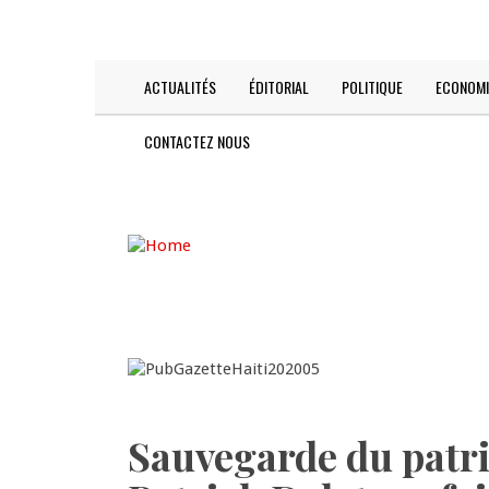
Skip
TODAY IS:
2026-08-07
to
main
content
ACTUALITÉS
ÉDITORIAL
POLITIQUE
ECONOMI
Main
navigation
CONTACTEZ NOUS
Sauvegarde du patri