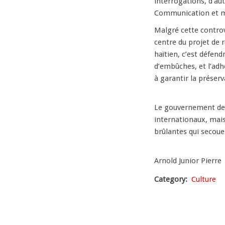
interrogations, d’aut
Communication et m
Malgré cette controve
centre du projet de 
haïtien, c’est défen
d’embûches, et l’adh
à garantir la préser
Le gouvernement de
internationaux, mais
brûlantes qui secoue
Arnold Junior Pierre
Category
Culture