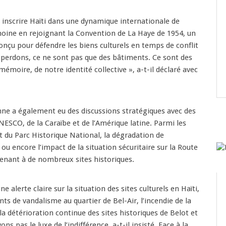
 inscrire Haïti dans une dynamique internationale de
moine en rejoignant la Convention de La Haye de 1954, un
onçu pour défendre les biens culturels en temps de conflit
 perdons, ce ne sont pas que des bâtiments. Ce sont des
émoire, de notre identité collective », a-t-il déclaré avec
nne a également eu des discussions stratégiques avec des
NESCO, de la Caraïbe et de l’Amérique latine. Parmi les
at du Parc Historique National, la dégradation de
u encore l’impact de la situation sécuritaire sur la Route
enant à de nombreux sites historiques.
e alerte claire sur la situation des sites culturels en Haïti,
nts de vandalisme au quartier de Bel-Air, l’incendie de la
la détérioration continue des sites historiques de Belot et
ns pas le luxe de l’indifférence, a-t-il insisté. Face à la