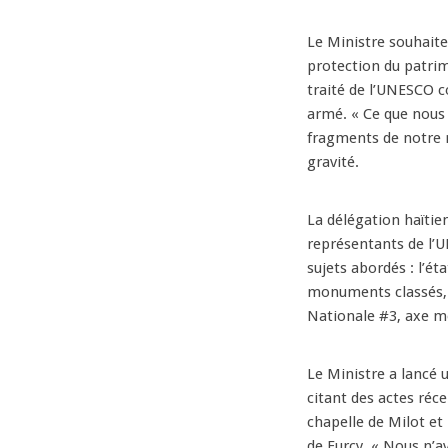
Le Ministre souhaite
protection du patri
traité de l’UNESCO c
armé. « Ce que nous
fragments de notre m
gravité.
La délégation haïtie
représentants de l’U
sujets abordés : l’ét
monuments classés, o
Nationale #3, axe m
Le Ministre a lancé un
citant des actes réce
chapelle de Milot et 
de Furcy. « Nous n’avo