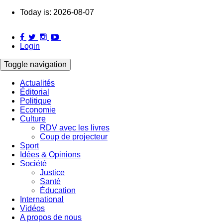
Skip
Today is:
2026-08-07
to
main
content
Login
Toggle navigation
Actualités
Éditorial
Main
Politique
navigation
Economie
Culture
RDV avec les livres
Coup de projecteur
Sport
Idées & Opinions
Société
Justice
Santé
Éducation
International
Vidéos
A propos de nous