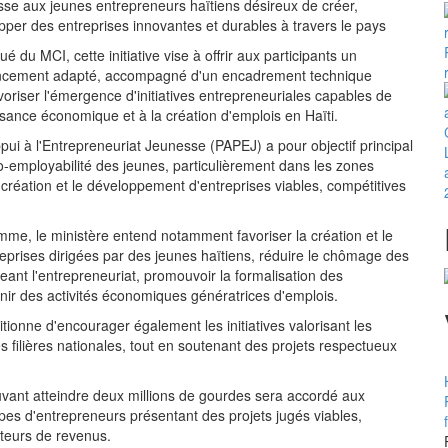
se aux jeunes entrepreneurs haïtiens désireux de créer,
pper des entreprises innovantes et durables à travers le pays
du MCI, cette initiative vise à offrir aux participants un
ncement adapté, accompagné d'un encadrement technique
avoriser l'émergence d'initiatives entrepreneuriales capables de
ssance économique et à la création d'emplois en Haïti.
i à l'Entrepreneuriat Jeunesse (PAPEJ) a pour objectif principal
o-employabilité des jeunes, particulièrement dans les zones
a création et le développement d'entreprises viables, compétitives
mme, le ministère entend notamment favoriser la création et le
eprises dirigées par des jeunes haïtiens, réduire le chômage des
ant l'entrepreneuriat, promouvoir la formalisation des
enir des activités économiques génératrices d'emplois.
onne d'encourager également les initiatives valorisant les
es filières nationales, tout en soutenant des projets respectueux
vant atteindre deux millions de gourdes sera accordé aux
pes d'entrepreneurs présentant des projets jugés viables,
teurs de revenus.