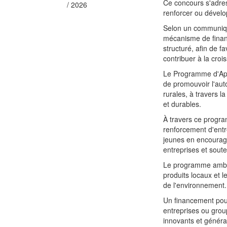
Ce concours s'adres
/ 2026
renforcer ou dévelo
Selon un communiqué 
mécanisme de fina
structuré, afin de f
contribuer à la croi
Le Programme d'Appu
de promouvoir l'aut
rurales, à travers l
et durables.
À travers ce progra
renforcement d'entr
jeunes en encourage
entreprises et sout
Le programme ambiti
produits locaux et l
de l'environnement.
Un financement pou
entreprises ou grou
innovants et généra