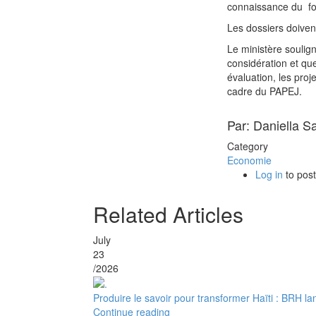
connaissance du form
Les dossiers doiven
Le ministère soulign
considération et qu
évaluation, les proj
cadre du PAPEJ.
Par: Daniella S
Category
Economie
Log in
to pos
Related Articles
July
23
/2026
Produire le savoir pour transformer Haïti : BRH la
Continue reading