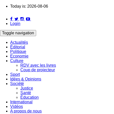
Skip
Today is:
2026-08-06
to
main
content
Login
Toggle navigation
Actualités
Éditorial
Main
Politique
navigation
Economie
Culture
RDV avec les livres
Coup de projecteur
Sport
Idées & Opinions
Société
Justice
Santé
Éducation
International
Vidéos
A propos de nous