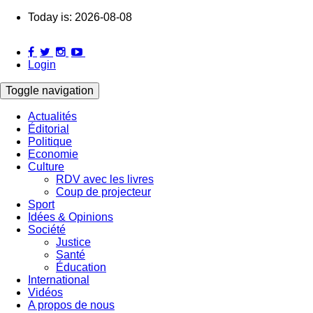
Skip
Today is:
2026-08-08
to
main
content
Login
Toggle navigation
Actualités
Éditorial
Main
Politique
navigation
Economie
Culture
RDV avec les livres
Coup de projecteur
Sport
Idées & Opinions
Société
Justice
Santé
Éducation
International
Vidéos
A propos de nous