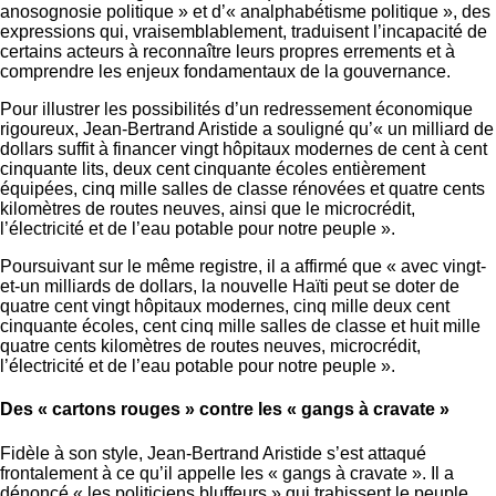
anosognosie politique » et d’« analphabétisme politique », des
expressions qui, vraisemblablement, traduisent l’incapacité de
certains acteurs à reconnaître leurs propres errements et à
comprendre les enjeux fondamentaux de la gouvernance.
Pour illustrer les possibilités d’un redressement économique
rigoureux, Jean-Bertrand Aristide a souligné qu’« un milliard de
dollars suffit à financer vingt hôpitaux modernes de cent à cent
cinquante lits, deux cent cinquante écoles entièrement
équipées, cinq mille salles de classe rénovées et quatre cents
kilomètres de routes neuves, ainsi que le microcrédit,
l’électricité et de l’eau potable pour notre peuple ».
Poursuivant sur le même registre, il a affirmé que « avec vingt-
et-un milliards de dollars, la nouvelle Haïti peut se doter de
quatre cent vingt hôpitaux modernes, cinq mille deux cent
cinquante écoles, cent cinq mille salles de classe et huit mille
quatre cents kilomètres de routes neuves, microcrédit,
l’électricité et de l’eau potable pour notre peuple ».
Des « cartons rouges » contre les « gangs à cravate »
Fidèle à son style, Jean-Bertrand Aristide s’est attaqué
frontalement à ce qu’il appelle les « gangs à cravate ». Il a
dénoncé « les politiciens bluffeurs » qui trahissent le peuple,