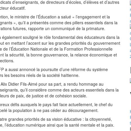
ndicats d’enseignants, de directeurs d’écoles, d’élèves et d’autres
teur éducatif.
tion, le ministre de l’Éducation a salué « l’engagement et la
gnants », qu’il a présentés comme des piliers essentiels dans la
ations futures, rapporte un communiqué de la primature.
 également souligné le rôle fondamental des éducateurs dans la
tout en mettant l’accent sur les grandes priorités du gouvernement
re de l’Éducation Nationale et de la Formation Professionnelle
 la sécurité, la bonne gouvernance, la relance économique et
lections.
FP a aussi annoncé la poursuite d’une réforme du système
rs les besoins réels de la société haïtienne.
 Alix Didier Fils-Aimé pour sa part, a rendu hommage au
eignants, qu’il considère comme des acteurs essentiels dans la
eurs de paix, de justice et de cohésion sociale.
eux défis auxquels le pays fait face actuellement, le chef du
elé la population à ne pas céder au découragement.
atre grandes priorités de sa vision éducative : la citoyenneté,
re, l’éducation numérique ainsi que la santé mentale et la paix.