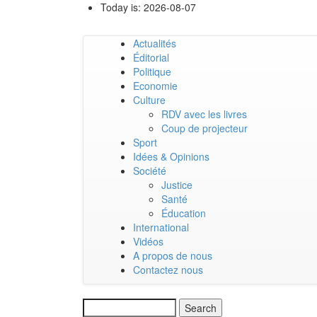
Skip
Today is:
2026-08-07
to
main
Actualités
content
Main
Éditorial
Politique
navigation
Economie
Culture
RDV avec les livres
Coup de projecteur
Sport
Idées & Opinions
Société
Justice
Santé
Éducation
International
Vidéos
A propos de nous
Contactez nous
Search