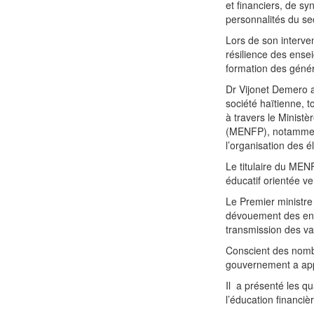
et financiers, de sy
personnalités du sec
Lors de son interven
résilience des ensei
formation des génér
Dr Vijonet Demero a
société haïtienne, 
à travers le Ministè
(MENFP), notamment
l’organisation des é
Le titulaire du MEN
éducatif orientée ve
Le Premier ministre
dévouement des ens
transmission des val
Conscient des nombr
gouvernement a app
Il a présenté les qu
l’éducation financiè