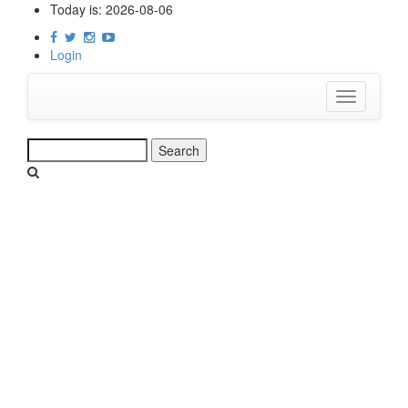
Skip
Today is:
2026-08-06
to
main
Login
content
Toggle
navigation
Search