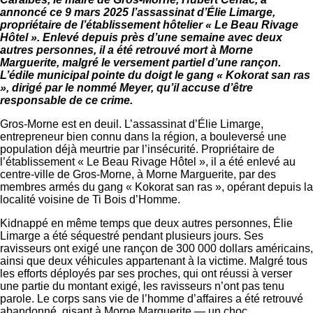
annoncé ce 9 mars 2025 l’assassinat d’Élie Limarge,
propriétaire de l’établissement hôtelier « Le Beau Rivage
Hôtel ». Enlevé depuis près d’une semaine avec deux
autres personnes, il a été retrouvé mort à Morne
Marguerite, malgré le versement partiel d’une rançon.
L’édile municipal pointe du doigt le gang « Kokorat san ras
», dirigé par le nommé Meyer, qu’il accuse d’être
responsable de ce crime.
Gros-Morne est en deuil. L’assassinat d’Élie Limarge,
entrepreneur bien connu dans la région, a bouleversé une
population déjà meurtrie par l’insécurité. Propriétaire de
l’établissement « Le Beau Rivage Hôtel », il a été enlevé au
centre-ville de Gros-Morne, à Morne Marguerite, par des
membres armés du gang « Kokorat san ras », opérant depuis la
localité voisine de Ti Bois d’Homme.
Kidnappé en même temps que deux autres personnes, Élie
Limarge a été séquestré pendant plusieurs jours. Ses
ravisseurs ont exigé une rançon de 300 000 dollars américains,
ainsi que deux véhicules appartenant à la victime. Malgré tous
les efforts déployés par ses proches, qui ont réussi à verser
une partie du montant exigé, les ravisseurs n’ont pas tenu
parole. Le corps sans vie de l’homme d’affaires a été retrouvé
abandonné, gisant à Morne Marguerite — un choc