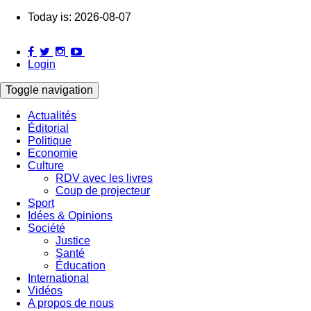
Skip
Today is:
2026-08-07
to
main
content
Login
Toggle navigation
Actualités
Éditorial
Main
Politique
navigation
Economie
Culture
RDV avec les livres
Coup de projecteur
Sport
Idées & Opinions
Société
Justice
Santé
Éducation
International
Vidéos
A propos de nous