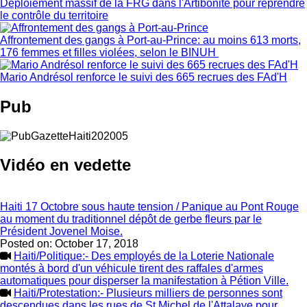
Déploiement massif de la FRG dans l'Artibonite pour reprendre
le contrôle du territoire
Affrontement des gangs à Port-au-Prince: au moins 613 morts,
176 femmes et filles violées, selon le BINUH
Mario Andrésol renforce le suivi des 665 recrues des FAd'H
Pub
Vidéo en vedette
Haiti 17 Octobre sous haute tension / Panique au Pont Rouge
au moment du traditionnel dépôt de gerbe fleurs par le
Président Jovenel Moise.
Posted on:
October 17, 2018
Haiti/Politique:- Des employés de la Loterie Nationale
montés à bord d'un véhicule tirent des raffales d'armes
automatiques pour disperser la manifestation à Pétion Ville.
Haiti/Protestation:- Plusieurs milliers de personnes sont
descendues dans les rues de St Michel de l'Attalaye pour