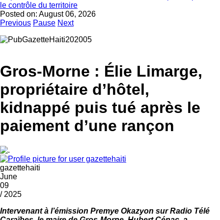
le contrôle du territoire
Posted on:
August 06, 2026
Previous
Pause
Next
Gros-Morne : Élie Limarge,
propriétaire d’hôtel,
kidnappé puis tué après le
paiement d’une rançon
gazettehaiti
June
09
/ 2025
Intervenant à l’émission Premye Okazyon sur Radio Télé
Caraïbes, le maire de Gros-Morne, Hubert Cénac, a