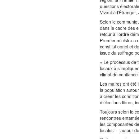
questions électoral
Vivant à l’Étranger, 
Selon le communiqué
dans le cadre des ef
retour à l’ordre démo
Premier ministre a 
constitutionnel et 
issue du suffrage po
« Le processus de tr
locaux à s’impliquer
climat de confiance e
Les maires ont été i
la population autou
à créer les conditio
d’élections libres, i
Toujours selon le c
rencontres entamées
les composantes de 
locales — autour de