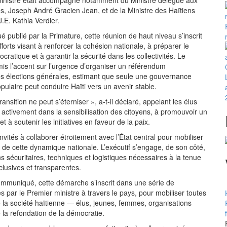
es, Joseph André Gracien Jean, et de la Ministre des Haïtiens
J.E. Kathia Verdier.
 publié par la Primature, cette réunion de haut niveau s’inscrit
forts visant à renforcer la cohésion nationale, à préparer le
cratique et à garantir la sécurité dans les collectivités. Le
mis l’accent sur l’urgence d’organiser un référendum
des élections générales, estimant que seule une gouvernance
pulaire peut conduire Haïti vers un avenir stable.
ansition ne peut s’éterniser », a-t-il déclaré, appelant les élus
 activement dans la sensibilisation des citoyens, à promouvoir un
t à soutenir les initiatives en faveur de la paix.
nvités à collaborer étroitement avec l’État central pour mobiliser
r de cette dynamique nationale. L’exécutif s’engage, de son côté,
ns sécuritaires, techniques et logistiques nécessaires à la tenue
nclusives et transparentes.
ommuniqué, cette démarche s’inscrit dans une série de
 par le Premier ministre à travers le pays, pour mobiliser toutes
la société haïtienne — élus, jeunes, femmes, organisations
 la refondation de la démocratie.