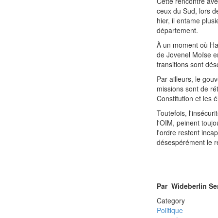
Cette rencontre ave
ceux du Sud, lors d
hier, il entame plu
département.
À un moment où Haït
de Jovenel Moïse en
transitions sont dés
Par ailleurs, le gou
missions sont de rét
Constitution et les 
Toutefois, l'insécur
l'OIM, peinent touj
l'ordre restent inca
désespérément le r
Par Wideberlin S
Category
Politique