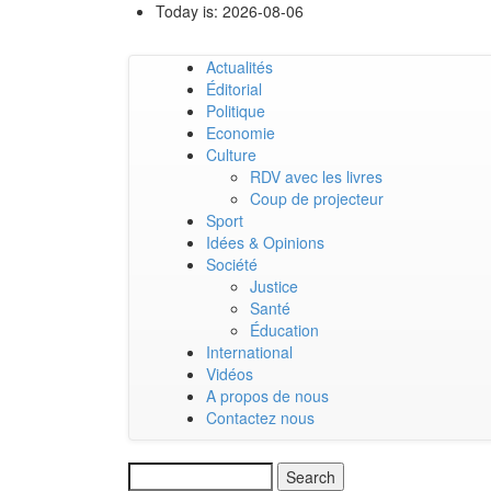
Skip
Today is:
2026-08-06
to
main
Actualités
content
Main
Éditorial
Politique
navigation
Economie
Culture
RDV avec les livres
Coup de projecteur
Sport
Idées & Opinions
Société
Justice
Santé
Éducation
International
Vidéos
A propos de nous
Contactez nous
Search