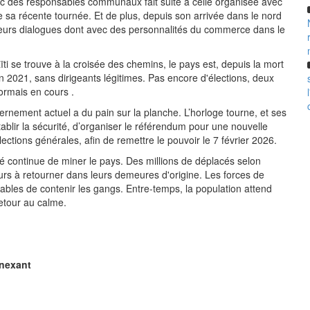
c des responsables communaux fait suite à celle organisée avec
e sa récente tournée. Et de plus, depuis son arrivée dans le nord
sieurs dialogues dont avec des personnalités du commerce dans le
i se trouve à la croisée des chemins, le pays est, depuis la mort
 2021, sans dirigeants légitimes. Pas encore d'élections, deux
ormais en cours .
vernement actuel a du pain sur la planche. L’horloge tourne, et ses
ablir la sécurité, d’organiser le référendum pour une nouvelle
élections générales, afin de remettre le pouvoir le 7 février 2026.
ité continue de miner le pays. Des millions de déplacés selon
ours à retourner dans leurs demeures d'origine. Les forces de
pables de contenir les gangs. Entre-temps, la population attend
etour au calme.
enexant