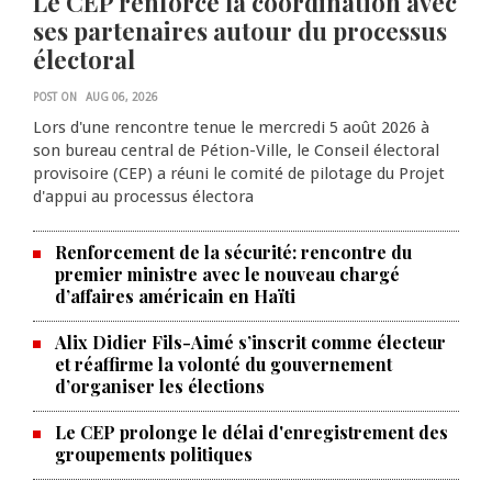
Le CEP renforce la coordination avec
ses partenaires autour du processus
électoral
POST ON
AUG 06, 2026
Lors d'une rencontre tenue le mercredi 5 août 2026 à
son bureau central de Pétion-Ville, le Conseil électoral
provisoire (CEP) a réuni le comité de pilotage du Projet
d'appui au processus électora
Renforcement de la sécurité: rencontre du
premier ministre avec le nouveau chargé
d’affaires américain en Haïti
Alix Didier Fils-Aimé s’inscrit comme électeur
et réaffirme la volonté du gouvernement
d’organiser les élections
Le CEP prolonge le délai d'enregistrement des
La Chambre de commerce et de
groupements politiques
l'industrie haïtiano-africaine