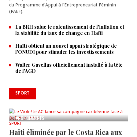
du Programme d’Appui à l’Entrepreneuriat Féminin
(PAEF).
La BRH salue le ralentissement de l’inflation et
la stabilité du taux de change en Haïti
Haïti obtient un nouvel appui stratégique de
l'ONUDI pour stimuler les investissements
Walter Gavellus officiellement installé à la tête
de l’AGD
SPORT
Le Violette AC lance sa campagne
caribéenne face à Defence Force
AUG 04, 2026
0 COMMENTS
SPORT
Haïti éliminée par le Costa Rica aux