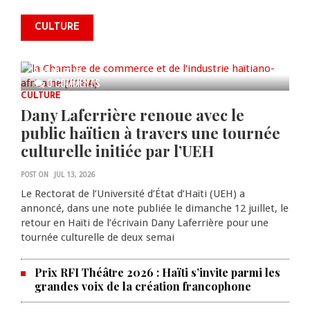
annonce des activités pour
commémorer le 235e
CULTURE
anniversaire de la cérémonie du
Bois Caïman
AUG 05, 2026
0 COMMENTS
CULTURE
Dany Laferrière renoue avec le
public haïtien à travers une tournée
culturelle initiée par l’UEH
POST ON
JUL 13, 2026
Le Rectorat de l’Université d’État d’Haïti (UEH) a
annoncé, dans une note publiée le dimanche 12 juillet, le
retour en Haïti de l’écrivain Dany Laferrière pour une
tournée culturelle de deux semai
Prix RFI Théâtre 2026 : Haïti s’invite parmi les
grandes voix de la création francophone