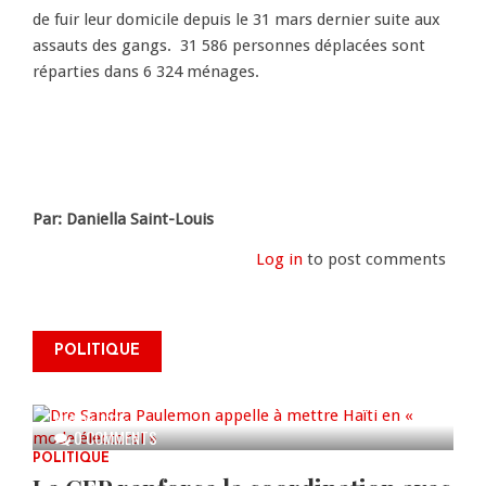
de fuir leur domicile depuis le 31 mars dernier suite aux
assauts des gangs. 31 586 personnes déplacées sont
réparties dans 6 324 ménages.
Par: Daniella Saint-Louis
Log in
to post comments
Dre Sandra Paulemon appelle à
mettre Haïti en « mode électoral
POLITIQUE
» à travers une vaste campagne
nationale de sensibilisation
AUG 06, 2026
0 COMMENTS
POLITIQUE