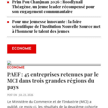
Prim Pou Chanjman 2026 : Roodlynail
Théagène, un jeune leader récompensé pour
son engagement communautaire
Pour une jeunesse innovante : la foire
scientifique de l’Institution Nouvelle Source met
à l’honneur le talent des jeunes
Produire le savoir pour
transformer Haïti : BRH lance la
2ᵉ édition de ses Journées
ECONOMIE
scientifiques
JUL 23, 2026
0 COMMENTS
ECONOMIE
PAEF : 45 entreprises retenues par le
MCI dans trois grandes régions du
pays
POST ON
JUL 23, 2026
Le Ministère du Commerce et de l’Industrie (MCI) a
publié, ce mois-ci, les résultats de la deuxième cohorte