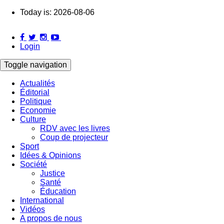
Skip
Today is:
2026-08-06
to
main
content
Login
Toggle navigation
Actualités
Éditorial
Main
Politique
navigation
Economie
Culture
RDV avec les livres
Coup de projecteur
Sport
Idées & Opinions
Société
Justice
Santé
Éducation
International
Vidéos
A propos de nous