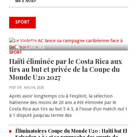
de l’AGD
SPORT
Le Violette AC lance sa campagne
caribéenne face à Defence Force
AUG 04, 2026
0 COMMENTS
SPORT
Haïti éliminée par le Costa Rica aux
tirs au but et privée de la Coupe du
Monde U20 2027
POST ON
AUG 04, 2026
Après avoir longtemps cru à l’exploit, la sélection
haïtienne des moins de 20 ans a été éliminée par le
Costa Rica aux tirs au but 5 à 3, à l’issue d’un match nul 1
à 1 disputé jusqu’au terme des
Éliminatoires Coupe du Monde U20 : Haïti bat El
Salvador 2 à 1 et se rapproche des quarts de