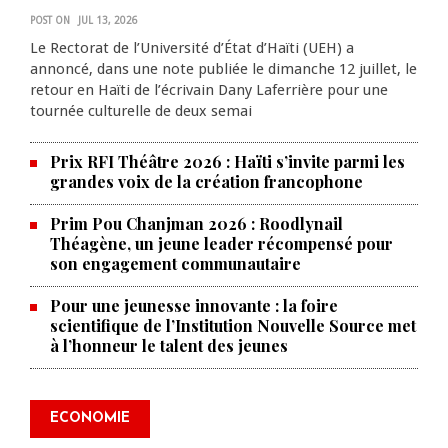
POST ON
JUL 13, 2026
Le Rectorat de l’Université d’État d’Haïti (UEH) a
annoncé, dans une note publiée le dimanche 12 juillet, le
retour en Haïti de l’écrivain Dany Laferrière pour une
tournée culturelle de deux semai
Prix RFI Théâtre 2026 : Haïti s’invite parmi les
grandes voix de la création francophone
Prim Pou Chanjman 2026 : Roodlynail
Théagène, un jeune leader récompensé pour
son engagement communautaire
Pour une jeunesse innovante : la foire
scientifique de l’Institution Nouvelle Source met
à l’honneur le talent des jeunes
Produire le savoir pour
transformer Haïti : BRH lance la
2ᵉ édition de ses Journées
ECONOMIE
scientifiques