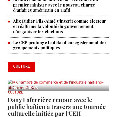
premier ministre avec le nouveau chargé
d’affaires américain en Haïti
Alix Didier Fils-Aimé s’inscrit comme électeur
et réaffirme la volonté du gouvernement
d’organiser les élections
Le CEP prolonge le délai d'enregistrement des
La Chambre de commerce et de
groupements politiques
l'industrie haïtiano-africaine
annonce des activités pour
commémorer le 235e
CULTURE
anniversaire de la cérémonie du
Bois Caïman
AUG 05, 2026
0 COMMENTS
CULTURE
Dany Laferrière renoue avec le
public haïtien à travers une tournée
culturelle initiée par l’UEH