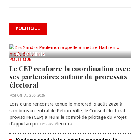
Dre Sandra Paulemon appelle à
mettre Haïti en « mode électoral
POLITIQUE
» à travers une vaste campagne
nationale de sensibilisation
AUG 06, 2026
0 COMMENTS
POLITIQUE
Le CEP renforce la coordination avec
ses partenaires autour du processus
électoral
POST ON
AUG 06, 2026
Lors d'une rencontre tenue le mercredi 5 août 2026 à
son bureau central de Pétion-Ville, le Conseil électoral
provisoire (CEP) a réuni le comité de pilotage du Projet
d'appui au processus électora
Renforcement de la sécurité: rencontre du