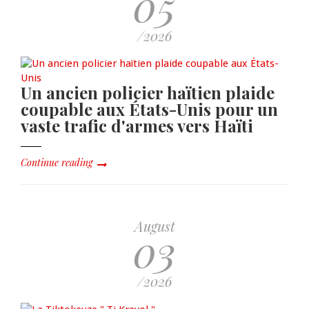
05
/2026
Un ancien policier haïtien plaide
coupable aux États-Unis pour un
vaste trafic d'armes vers Haïti
Continue reading
August
03
/2026