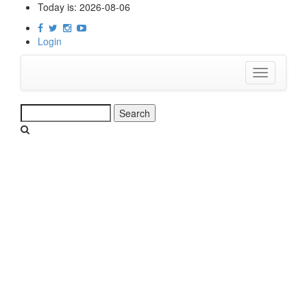
Skip
Today is:
2026-08-06
to
main
Login
content
Toggle
navigation
Search