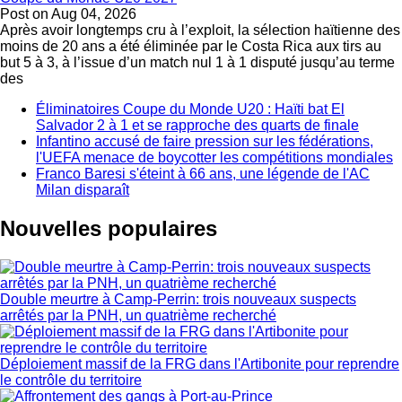
Post on
Aug 04, 2026
Après avoir longtemps cru à l’exploit, la sélection haïtienne des
moins de 20 ans a été éliminée par le Costa Rica aux tirs au
but 5 à 3, à l’issue d’un match nul 1 à 1 disputé jusqu’au terme
des
Éliminatoires Coupe du Monde U20 : Haïti bat El
Salvador 2 à 1 et se rapproche des quarts de finale
Infantino accusé de faire pression sur les fédérations,
l'UEFA menace de boycotter les compétitions mondiales
Franco Baresi s'éteint à 66 ans, une légende de l'AC
Milan disparaît
Nouvelles populaires
Double meurtre à Camp-Perrin: trois nouveaux suspects
arrêtés par la PNH, un quatrième recherché
Déploiement massif de la FRG dans l'Artibonite pour reprendre
le contrôle du territoire