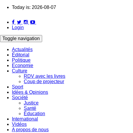
Skip
Today is:
2026-08-07
to
main
content
Login
Toggle navigation
Actualités
Éditorial
Main
Politique
navigation
Economie
Culture
RDV avec les livres
Coup de projecteur
Sport
Idées & Opinions
Société
Justice
Santé
Éducation
International
Vidéos
A propos de nous