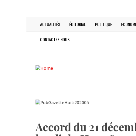
Skip
TODAY IS:
2026-08-07
to
main
content
ACTUALITÉS
ÉDITORIAL
POLITIQUE
ECONOMI
Main
navigation
CONTACTEZ NOUS
Accord du 21 décemb