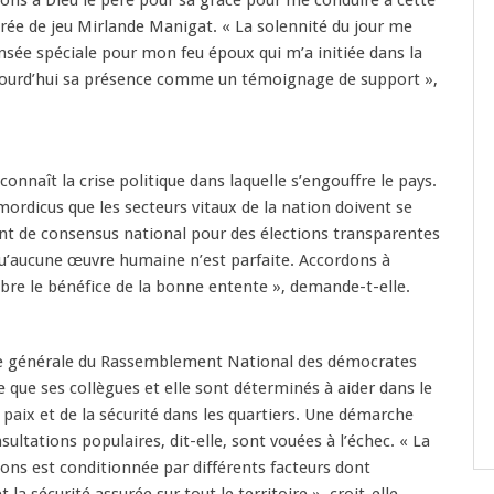
ions à Dieu le père pour sa grâce pour me conduire à cette
trée de jeu Mirlande Manigat. « La solennité du jour me
nsée spéciale pour mon feu époux qui m’a initiée dans la
aujourd’hui sa présence comme un témoignage de support »,
nnaît la crise politique dans laquelle s’engouffre le pays.
 mordicus que les secteurs vitaux de la nation doivent se
nt de consensus national pour des élections transparentes
squ’aucune œuvre humaine n’est parfaite. Accordons à
bre le bénéfice de la bonne entente », demande-t-elle.
re générale du Rassemblement National des démocrates
e que ses collègues et elle sont déterminés à aider dans le
 paix et de la sécurité dans les quartiers. Une démarche
nsultations populaires, dit-elle, sont vouées à l’échec. « La
tions est conditionnée par différents facteurs dont