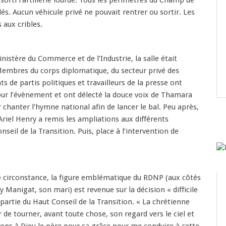
orti l’artillerie lourde. Tous les périmètres du Champ de
és. Aucun véhicule privé ne pouvait rentrer ou sortir. Les
 aux cribles.
istère du Commerce et de l’Industrie, la salle était
mbres du corps diplomatique, du secteur privé des
ts de partis politiques et travailleurs de la presse ont
ur l’évènement et ont délecté la douce voix de Thamara
 chanter l’hymne national afin de lancer le bal. Peu après,
Ariel Henry a remis les ampliations aux différents
eil de la Transition. Puis, place à l’intervention de
e circonstance, la figure emblématique du RDNP (aux côtés
y Manigat, son mari) est revenue sur la décision « difficile
 partie du Haut Conseil de la Transition. « La chrétienne
ir de tourner, avant toute chose, son regard vers le ciel et