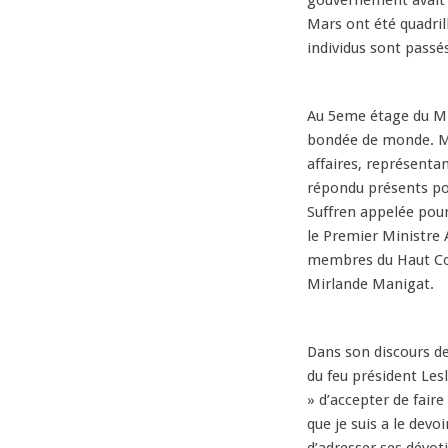
gouvernement avait s
Mars ont été quadrill
individus sont passés
Au 5eme étage du Min
bondée de monde. Me
affaires, représentan
répondu présents po
Suffren appelée pour
le Premier Ministre 
membres du Haut Cons
Mirlande Manigat.
Dans son discours d
du feu président Lesl
» d’accepter de faire
que je suis a le devo