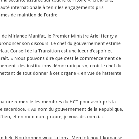
 la sécurité assurée sur tout le territoire », croit-elle,
uté internationale à tenir les engagements pris
ismes de maintien de l’ordre.
s de Mirlande Manifat, le Premier Ministre Ariel Henry a
r prononcer son discours. Le chef du gouvernement estime
 Haut Conseil de la Transition est une lueur d’espoir et
araît. « Nous pouvons dire que c’est le commencement de
nnement des institutions démocratiques », croit le chef du
ttant de tout donner à cet organe « en vue de l’atteinte
rimature remercie les membres du HCT pour avoir pris la
 ce sacerdoce. « Au nom du gouvernement de la République,
tien, et en mon nom propre, je vous dis merci. »
bon bek. Nou konnen wout la long. Men fok nou t komanse