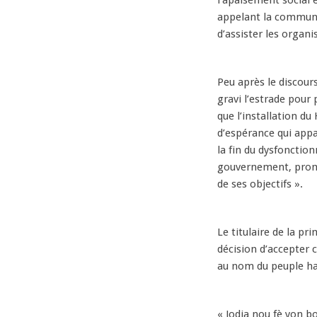
l’apaisement social et
appelant la communa
d’assister les organ
Peu après le discour
gravi l’estrade pou
que l’installation du
d’espérance qui app
la fin du dysfonctio
gouvernement, prome
de ses objectifs ».
Le titulaire de la p
décision d’accepter
au nom du peuple haï
« Jodia nou fè yon 