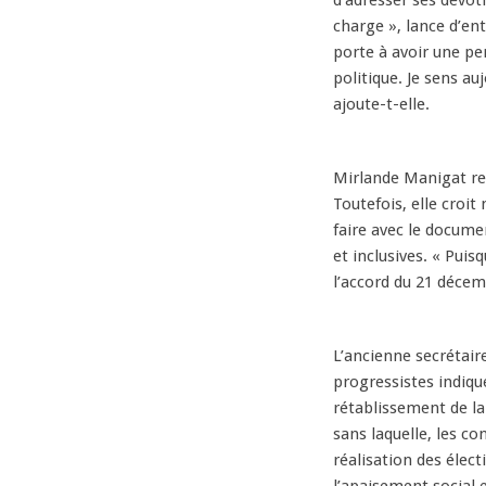
d’adresser ses dévot
charge », lance d’en
porte à avoir une pe
politique. Je sens 
ajoute-t-elle.
Mirlande Manigat reco
Toutefois, elle croit
faire avec le docume
et inclusives. « Pui
l’accord du 21 décem
L’ancienne secrétai
progressistes indiqu
rétablissement de la
sans laquelle, les co
réalisation des élec