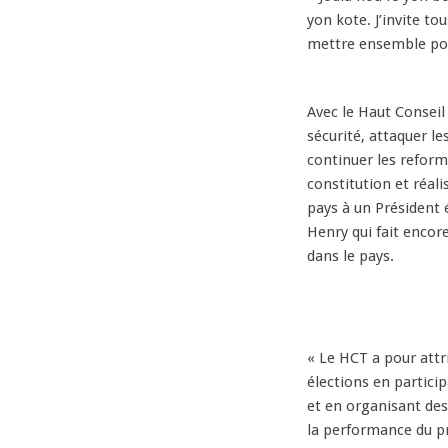
yon kote. J’invite to
mettre ensemble pour
Avec le Haut Conseil 
sécurité, attaquer l
continuer les reform
constitution et réali
pays à un Président é
Henry qui fait encor
dans le pays.
« Le HCT a pour attri
élections en partici
et en organisant de
la performance du pr