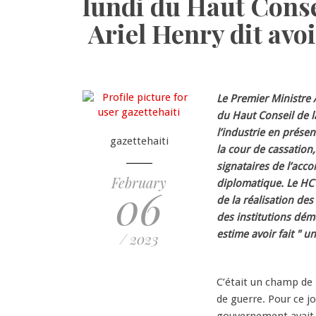
lundi du Haut Conse
Ariel Henry dit avoi
Le Premier Ministre A
du Haut Conseil de l
l’industrie en présen
gazettehaiti
la cour de cassation
signataires de l’ac
February
diplomatique. Le HCT
06
de la réalisation de
des institutions démo
estime avoir fait " u
/ 2023
C’était un champ de 
de guerre. Pour ce j