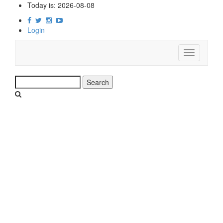
Skip
Today is:
2026-08-08
to
main
Login
content
Toggle
navigation
Search