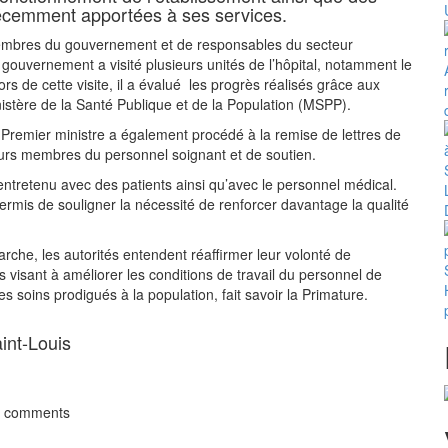
récemment apportées à ses services.
bres du gouvernement et de responsables du secteur
u gouvernement a visité plusieurs unités de l’hôpital, notamment le
ors de cette visite, il a évalué les progrès réalisés grâce aux
nistère de la Santé Publique et de la Population (MSPP).
e Premier ministre a également procédé à la remise de lettres de
urs membres du personnel soignant et de soutien.
st entretenu avec des patients ainsi qu’avec le personnel médical.
rmis de souligner la nécessité de renforcer davantage la qualité
rche, les autorités entendent réaffirmer leur volonté de
ts visant à améliorer les conditions de travail du personnel de
des soins prodigués à la population, fait savoir la Primature.
aint-Louis
t comments