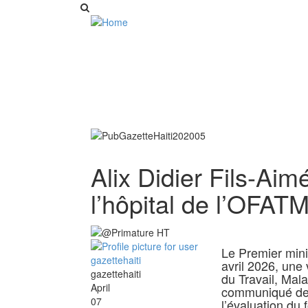
Alix Didier Fils-Aim
l’hôpital de l’OFA
Le Premier minis
avril 2026, une 
gazettehaiti
du Travail, Mal
April
communiqué de l
07
l’évaluation du