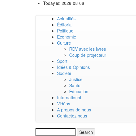
Skip
Today is:
2026-08-06
to
main
Actualités
content
Main
Éditorial
Politique
navigation
Economie
Culture
RDV avec les livres
Coup de projecteur
Sport
Idées & Opinions
Société
Justice
Santé
Éducation
International
Vidéos
A propos de nous
Contactez nous
Search