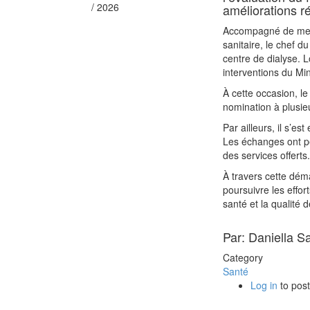
/ 2026
améliorations 
Accompagné de mem
sanitaire, le chef d
centre de dialyse. L
interventions du Mi
À cette occasion, l
nomination à plusie
Par ailleurs, il s’e
Les échanges ont pe
des services offerts.
À travers cette déma
poursuivre les effor
santé et la qualité 
Par: Daniella S
Category
Santé
Log in
to pos