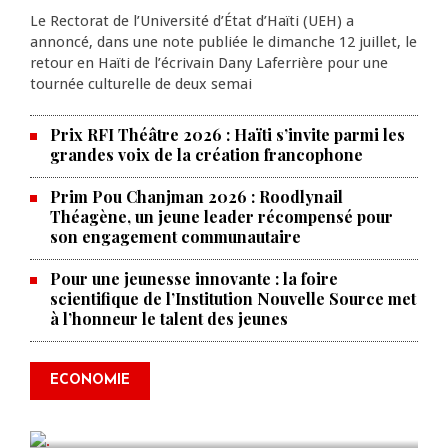
Le Rectorat de l’Université d’État d’Haïti (UEH) a
annoncé, dans une note publiée le dimanche 12 juillet, le
retour en Haïti de l’écrivain Dany Laferrière pour une
tournée culturelle de deux semai
Prix RFI Théâtre 2026 : Haïti s’invite parmi les
grandes voix de la création francophone
Prim Pou Chanjman 2026 : Roodlynail
Théagène, un jeune leader récompensé pour
son engagement communautaire
Pour une jeunesse innovante : la foire
scientifique de l’Institution Nouvelle Source met
à l’honneur le talent des jeunes
Produire le savoir pour
transformer Haïti : BRH lance la
2ᵉ édition de ses Journées
ECONOMIE
scientifiques
JUL 23, 2026