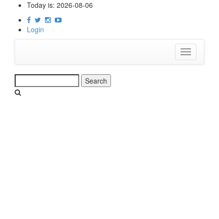
Skip
Today is:
2026-08-06
to
main
Login
content
Toggle
navigation
Search