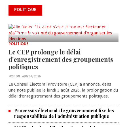
Alix Didier Fils-Aimé s’inscrit
POLITIQUE
comme électeur et réaffirme la
volonté du gouvernement
d’organiser les élections
0 COMMENTS
AUG 04, 2026
POLITIQUE
Le CEP prolonge le délai
d'enregistrement des groupements
politiques
POST ON
AUG 04, 2026
Le Conseil Électoral Provisoire (CEP) a annoncé, dans
une note publiée le lundi 3 août 2026, la prolongation du
délai d'enregistrement des groupements politiques.
Processus électoral : le gouvernement fixe les
responsabilités de l’administration publique