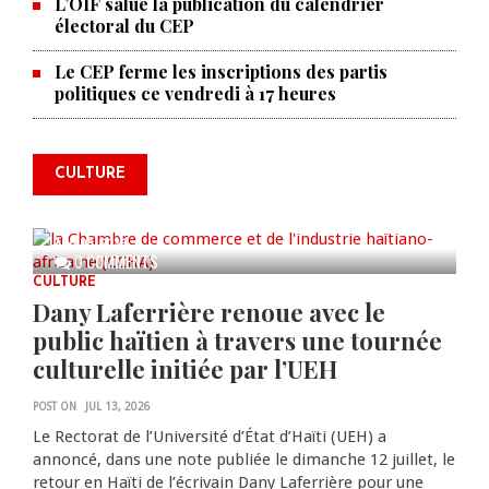
L’OIF salue la publication du calendrier
électoral du CEP
Le CEP ferme les inscriptions des partis
La Chambre de commerce et de
politiques ce vendredi à 17 heures
l'industrie haïtiano-africaine
annonce des activités pour
commémorer le 235e
CULTURE
anniversaire de la cérémonie du
Bois Caïman
AUG 05, 2026
0 COMMENTS
CULTURE
Dany Laferrière renoue avec le
public haïtien à travers une tournée
culturelle initiée par l’UEH
POST ON
JUL 13, 2026
Le Rectorat de l’Université d’État d’Haïti (UEH) a
annoncé, dans une note publiée le dimanche 12 juillet, le
retour en Haïti de l’écrivain Dany Laferrière pour une