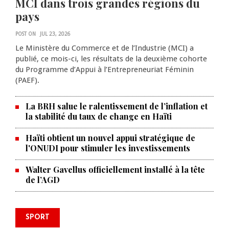
MCI dans trois grandes régions du
pays
POST ON
JUL 23, 2026
Le Ministère du Commerce et de l’Industrie (MCI) a
publié, ce mois-ci, les résultats de la deuxième cohorte
du Programme d’Appui à l’Entrepreneuriat Féminin
(PAEF).
La BRH salue le ralentissement de l’inflation et
la stabilité du taux de change en Haïti
Haïti obtient un nouvel appui stratégique de
l'ONUDI pour stimuler les investissements
Walter Gavellus officiellement installé à la tête
de l’AGD
SPORT
Le Violette AC lance sa campagne