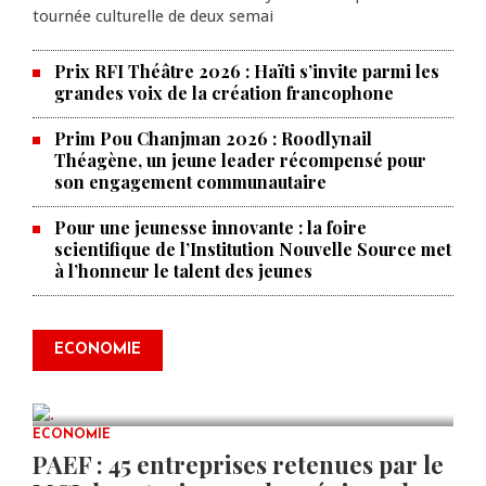
tournée culturelle de deux semai
Prix RFI Théâtre 2026 : Haïti s’invite parmi les
grandes voix de la création francophone
Prim Pou Chanjman 2026 : Roodlynail
Théagène, un jeune leader récompensé pour
son engagement communautaire
Pour une jeunesse innovante : la foire
scientifique de l’Institution Nouvelle Source met
à l’honneur le talent des jeunes
Produire le savoir pour
transformer Haïti : BRH lance la
2ᵉ édition de ses Journées
ECONOMIE
scientifiques
JUL 23, 2026
0 COMMENTS
ECONOMIE
PAEF : 45 entreprises retenues par le