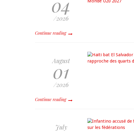
04
/2026
Continue reading
August
01
/2026
Continue reading
July