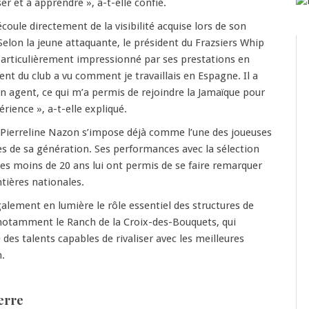
r et à apprendre », a-t-elle confié.
coule directement de la visibilité acquise lors de son
elon la jeune attaquante, le président du Frazsiers Whip
particulièrement impressionné par ses prestations en
ent du club a vu comment je travaillais en Espagne. Il a
 agent, ce qui m’a permis de rejoindre la Jamaïque pour
rience », a-t-elle expliqué.
 Pierreline Nazon s’impose déjà comme l’une des joueuses
s de sa génération. Ses performances avec la sélection
es moins de 20 ans lui ont permis de se faire remarquer
ntières nationales.
lement en lumière le rôle essentiel des structures de
 notamment le Ranch de la Croix-des-Bouquets, qui
des talents capables de rivaliser avec les meilleures
n.
erre