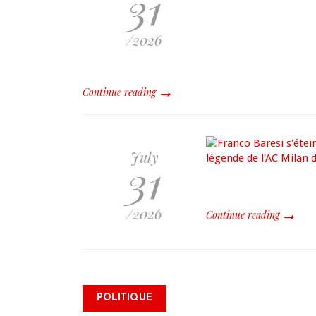
31
/2026
Continue reading
July
31
/2026
Continue reading
Alix Didier Fils-Aimé s’inscrit
POLITIQUE
comme électeur et réaffirme