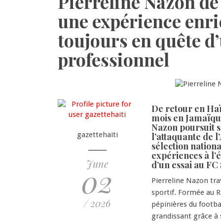
Pierreline Nazon de 
une expérience enri
toujours en quête d
professionnel
De retour en Haït
mois en Jamaïque
Nazon poursuit so
gazettehaiti
l’attaquante de l
sélection nation
expériences à l’
June
d’un essai au FC 
02
Pierreline Nazon tr
sportif. Formée au R
/ 2026
pépinières du footbal
grandissant grâce à 