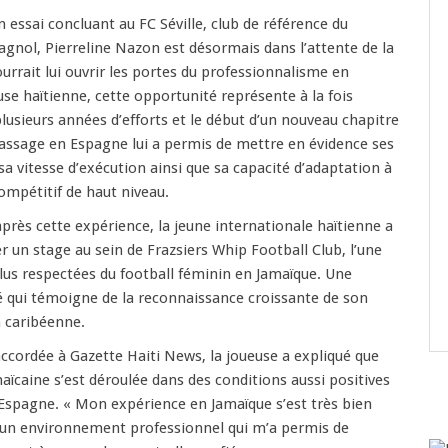
n essai concluant au FC Séville, club de référence du
agnol, Pierreline Nazon est désormais dans l’attente de la
ourrait lui ouvrir les portes du professionnalisme en
use haïtienne, cette opportunité représente à la fois
lusieurs années d’efforts et le début d’un nouveau chapitre
passage en Espagne lui a permis de mettre en évidence ses
sa vitesse d’exécution ainsi que sa capacité d’adaptation à
mpétitif de haut niveau.
rès cette expérience, la jeune internationale haïtienne a
er un stage au sein de Frazsiers Whip Football Club, l’une
lus respectées du football féminin en Jamaïque. Une
é qui témoigne de la reconnaissance croissante de son
n caribéenne.
ccordée à Gazette Haiti News, la joueuse a expliqué que
aïcaine s’est déroulée dans des conditions aussi positives
Espagne. « Mon expérience en Jamaïque s’est très bien
é un environnement professionnel qui m’a permis de