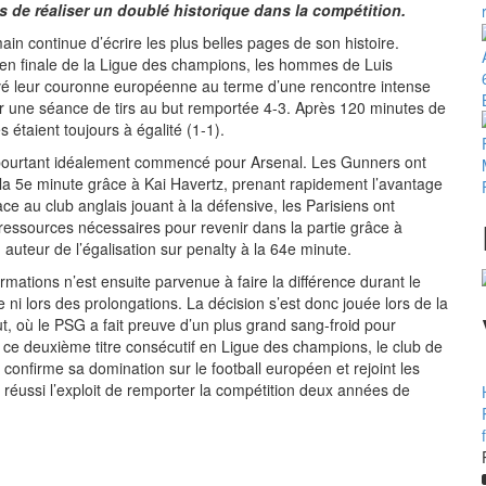
 de réaliser un doublé historique dans la compétition.
in continue d’écrire les plus belles pages de son histoire.
en finale de la Ligue des champions, les hommes de Luis
vé leur couronne européenne au terme d’une rencontre intense
ar une séance de tirs au but remportée 4-3. Après 120 minutes de
s étaient toujours à égalité (1-1).
 pourtant idéalement commencé pour Arsenal. Les Gunners ont
 la 5e minute grâce à Kai Havertz, prenant rapidement l’avantage
ace au club anglais jouant à la défensive, les Parisiens ont
 ressources nécessaires pour revenir dans la partie grâce à
teur de l’égalisation sur penalty à la 64e minute.
mations n’est ensuite parvenue à faire la différence durant le
ni lors des prolongations. La décision s’est donc jouée lors de la
t, où le PSG a fait preuve d’un plus grand sang-froid pour
 ce deuxième titre consécutif en Ligue des champions, le club de
e confirme sa domination sur le football européen et rejoint les
 réussi l’exploit de remporter la compétition deux années de