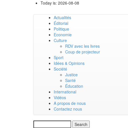
Skip
Today is:
2026-08-08
to
main
Actualités
content
Main
Éditorial
Politique
navigation
Economie
Culture
RDV avec les livres
Coup de projecteur
Sport
Idées & Opinions
Société
Justice
Santé
Éducation
International
Vidéos
A propos de nous
Contactez nous
Search