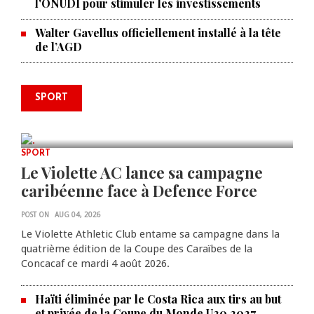
l'ONUDI pour stimuler les investissements
Walter Gavellus officiellement installé à la tête
de l’AGD
Le père de la légende argentine
SPORT
Lionel Messi est décédé à 68 ans
AUG 08, 2026
0 COMMENTS
SPORT
Le Violette AC lance sa campagne
caribéenne face à Defence Force
POST ON
AUG 04, 2026
Le Violette Athletic Club entame sa campagne dans la
quatrième édition de la Coupe des Caraïbes de la
Concacaf ce mardi 4 août 2026.
Haïti éliminée par le Costa Rica aux tirs au but
et privée de la Coupe du Monde U20 2027