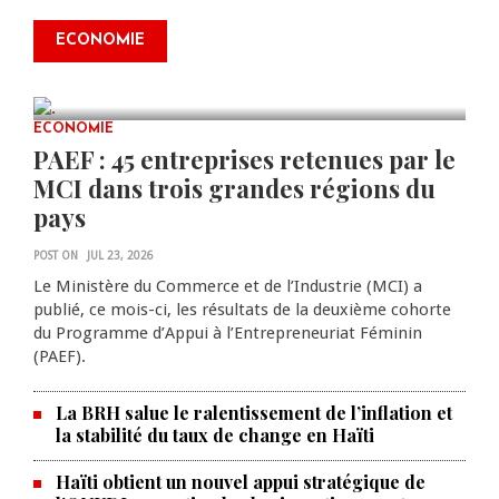
transformer Haïti : BRH lance la
2ᵉ édition de ses Journées
ECONOMIE
scientifiques
JUL 23, 2026
0 COMMENTS
ECONOMIE
PAEF : 45 entreprises retenues par le
MCI dans trois grandes régions du
pays
POST ON
JUL 23, 2026
Le Ministère du Commerce et de l’Industrie (MCI) a
publié, ce mois-ci, les résultats de la deuxième cohorte
du Programme d’Appui à l’Entrepreneuriat Féminin
(PAEF).
La BRH salue le ralentissement de l’inflation et
la stabilité du taux de change en Haïti
Haïti obtient un nouvel appui stratégique de