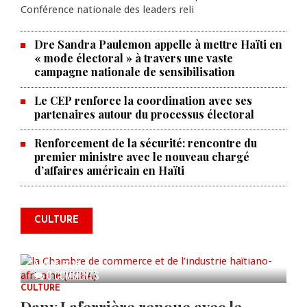
Conférence nationale des leaders reli
Dre Sandra Paulemon appelle à mettre Haïti en
« mode électoral » à travers une vaste
campagne nationale de sensibilisation
Le CEP renforce la coordination avec ses
partenaires autour du processus électoral
Renforcement de la sécurité: rencontre du
premier ministre avec le nouveau chargé
La Chambre de commerce et de
d’affaires américain en Haïti
l'industrie haïtiano-africaine
annonce des activités pour
commémorer le 235e
CULTURE
anniversaire de la cérémonie du
Bois Caïman
AUG 05, 2026
0 COMMENTS
CULTURE