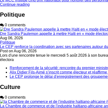
Le MCC institue cinq prix nationaux pour honorer des personnal
Continue reading
Politique
0 comments
Dre Sandra Paulemon appelle à mettre Haïti en « mode électora
Aug 06, 2026
Politique
Le CEP renforce la coordination avec ses partenaires autour du
Post on
Aug 06, 2026
Lors d'une rencontre tenue le mercredi 5 août 2026 à son bureau
électora
Renforcement de la sécurité: rencontre du premier ministr
Alix Didier Fils-Aimé s’inscrit comme électeur et réaffirm
Le CEP prolonge le délai d'enregistrement des groupemen
Culture
0 comments
La Chambre de commerce et de l'industrie haïtiano-africaine 