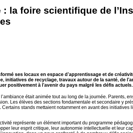
 la foire scientifique de l’In
nes
nsformé ses locaux en espace d’apprentissage et de créativit
, initiatives de recyclage, travaux autour de la santé, de l’a
uer positivement à l’avenir du pays malgré les défis actuels.
 l’ambiance était animée tout au long de la journée. Parents, ens
ion. Les élèves des sections fondamentale et secondaire y prése
. Certains stands mettaient notamment en avant des initiatives lié
e activité représente un élément important du programme pédagogi
er leur esprit critique, leur autonomie intellectuelle et leur ca