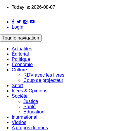
Skip
Today is:
2026-08-07
to
main
content
Login
Toggle navigation
Actualités
Éditorial
Main
Politique
navigation
Economie
Culture
RDV avec les livres
Coup de projecteur
Sport
Idées & Opinions
Société
Justice
Santé
Éducation
International
Vidéos
A propos de nous