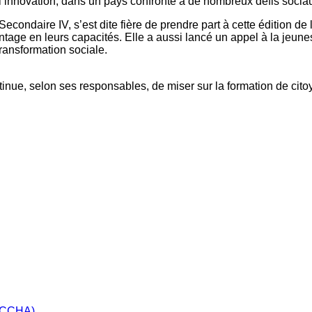
 à l’innovation, dans un pays confronté à de nombreux défis soci
Secondaire IV, s’est dite fière de prendre part à cette édition de l
tage en leurs capacités. Elle a aussi lancé un appel à la jeuness
transformation sociale.
ntinue, selon ses responsables, de miser sur la formation de c