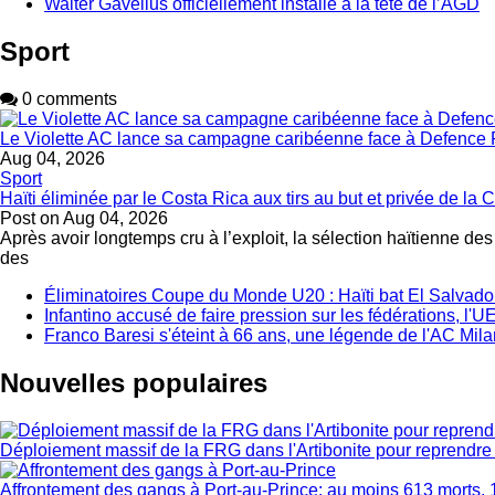
Walter Gavellus officiellement installé à la tête de l’AGD
Sport
0 comments
Le Violette AC lance sa campagne caribéenne face à Defence 
Aug 04, 2026
Sport
Haïti éliminée par le Costa Rica aux tirs au but et privée de 
Post on
Aug 04, 2026
Après avoir longtemps cru à l’exploit, la sélection haïtienne de
des
Éliminatoires Coupe du Monde U20 : Haïti bat El Salvador 
Infantino accusé de faire pression sur les fédérations, l
Franco Baresi s'éteint à 66 ans, une légende de l'AC Mila
Nouvelles populaires
Déploiement massif de la FRG dans l'Artibonite pour reprendre le
Affrontement des gangs à Port-au-Prince: au moins 613 morts, 