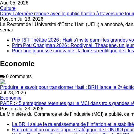
Aug 05, 2026
Culture
Dany Laferrière renoue avec le public haïtien à travers une tour
Post on
Jul 13, 2026
Le Rectorat de l’Université d’État d’Haïti (UEH) a annoncé, dans
semai
Prix RFI Théâtre 2026 : Haïti s’invite parmi les grandes v
Prim Pou Chanjman 2026 : Roodlynail Théagène, un je
Pour une jeunesse innovante : la foire scientifique de l’In
Economie
0 comments
Produire le savoir pour transformer Haïti : BRH lance la 2ᵉ édit
Jul 23, 2026
Economie
PAEF : 45 entreprises retenues par le MCI dans trois grandes 
Post on
Jul 23, 2026
Le Ministère du Commerce et de l’Industrie (MCI) a publié, ce 
La BRH salue le ralentissement de l’inflation et la stabili
Haïti obtient un nouvel appui stratégique de l'ONUDI pour