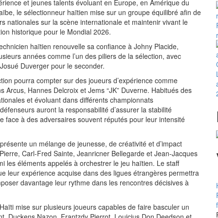
érience et jeunes talents évoluant en Europe, en Amérique du
ïbe, le sélectionneur haïtien mise sur un groupe équilibré afin de
s nationales sur la scène internationale et maintenir vivant le
tion historique pour le Mondial 2026.
technicien haïtien renouvelle sa confiance à Johny Placide,
usieurs années comme l’un des piliers de la sélection, avec
t Josué Duverger pour le seconder.
ection pourra compter sur des joueurs d’expérience comme
ns Arcus, Hannes Delcroix et Jems “JK” Duverne. Habitués des
ationales et évoluant dans différents championnats
défenseurs auront la responsabilité d’assurer la stabilité
pe face à des adversaires souvent réputés pour leur intensité
n présente un mélange de jeunesse, de créativité et d’impact
Pierre, Carl-Fred Sainte, Jeanricner Bellegarde et Jean-Jacques
i les éléments appelés à orchestrer le jeu haïtien. Le staff
e leur expérience acquise dans des ligues étrangères permettra
poser davantage leur rythme dans les rencontres décisives à
, Haïti mise sur plusieurs joueurs capables de faire basculer un
t. Duckens Nazon, Frantzdy Pierrot, Louicius Don Deedson et