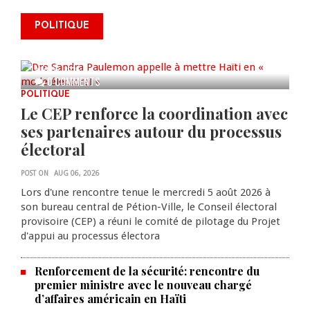
Dre Sandra Paulemon appelle à
mettre Haïti en « mode électoral
POLITIQUE
» à travers une vaste campagne
nationale de sensibilisation
AUG 06, 2026
0 COMMENTS
POLITIQUE
Le CEP renforce la coordination avec
ses partenaires autour du processus
électoral
POST ON
AUG 06, 2026
Lors d'une rencontre tenue le mercredi 5 août 2026 à
son bureau central de Pétion-Ville, le Conseil électoral
provisoire (CEP) a réuni le comité de pilotage du Projet
d'appui au processus électora
Renforcement de la sécurité: rencontre du
premier ministre avec le nouveau chargé
d’affaires américain en Haïti