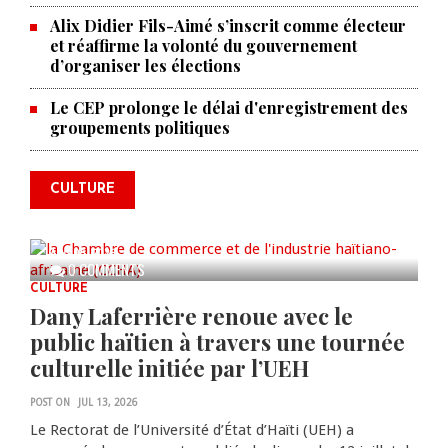
Alix Didier Fils-Aimé s’inscrit comme électeur
et réaffirme la volonté du gouvernement
d’organiser les élections
La Chambre de commerce et de
Le CEP prolonge le délai d'enregistrement des
groupements politiques
l'industrie haïtiano-africaine
annonce des activités pour
commémorer le 235e
CULTURE
anniversaire de la cérémonie du
Bois Caïman
AUG 05, 2026
0 COMMENTS
CULTURE
Dany Laferrière renoue avec le
public haïtien à travers une tournée
culturelle initiée par l’UEH
POST ON
JUL 13, 2026
Le Rectorat de l’Université d’État d’Haïti (UEH) a