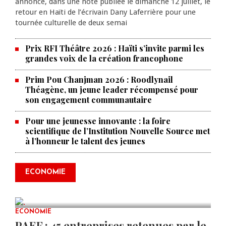
annoncé, dans une note publiée le dimanche 12 juillet, le
retour en Haïti de l’écrivain Dany Laferrière pour une
tournée culturelle de deux semai
Prix RFI Théâtre 2026 : Haïti s’invite parmi les
grandes voix de la création francophone
Prim Pou Chanjman 2026 : Roodlynail
Théagène, un jeune leader récompensé pour
son engagement communautaire
Pour une jeunesse innovante : la foire
scientifique de l’Institution Nouvelle Source met
à l’honneur le talent des jeunes
Produire le savoir pour
transformer Haïti : BRH lance la
2ᵉ édition de ses Journées
ECONOMIE
scientifiques
JUL 23, 2026
0 COMMENTS
ECONOMIE
PAEF : 45 entreprises retenues par le