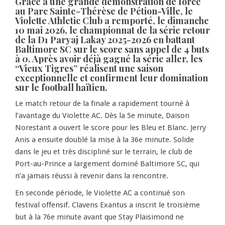
Grâce à une grande démonstration de force
au Parc Sainte-Thérèse de Pétion-Ville, le
Violette Athletic Club a remporté, le dimanche
10 mai 2026, le championnat de la série retour
de la D1 Paryaj Lakay 2025-2026 en battant
Baltimore SC sur le score sans appel de 4 buts
à 0. Après avoir déjà gagné la série aller, les
“Vieux Tigres” réalisent une saison
exceptionnelle et confirment leur domination
sur le football haïtien.
Le match retour de la finale a rapidement tourné à
l’avantage du Violette AC. Dès la 5e minute, Daison
Norestant a ouvert le score pour les Bleu et Blanc. Jerry
Anis a ensuite doublé la mise à la 36e minute. Solide
dans le jeu et très discipliné sur le terrain, le club de
Port-au-Prince a largement dominé Baltimore SC, qui
n’a jamais réussi à revenir dans la rencontre.
En seconde période, le Violette AC a continué son
festival offensif. Clavens Exantus a inscrit le troisième
but à la 76e minute avant que Stay Plaisimond ne