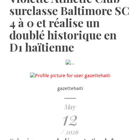
surclasse Baltimore SC
4 à 0 et réalise un
doublé historique en
D1 haïtienne
gazettehaiti
May
12
/ 2026