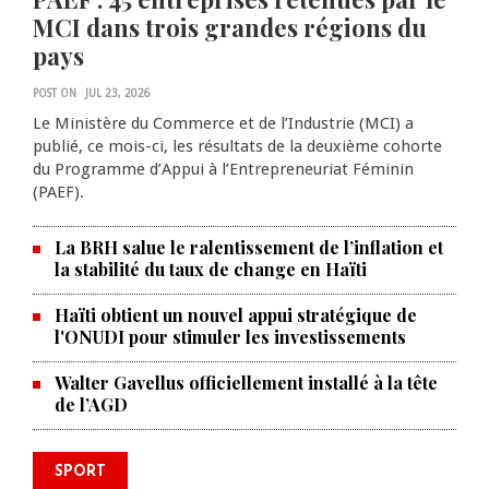
MCI dans trois grandes régions du
pays
POST ON
JUL 23, 2026
Le Ministère du Commerce et de l’Industrie (MCI) a
publié, ce mois-ci, les résultats de la deuxième cohorte
du Programme d’Appui à l’Entrepreneuriat Féminin
(PAEF).
La BRH salue le ralentissement de l’inflation et
la stabilité du taux de change en Haïti
Haïti obtient un nouvel appui stratégique de
l'ONUDI pour stimuler les investissements
Walter Gavellus officiellement installé à la tête
de l’AGD
SPORT
Le Violette AC lance sa campagne