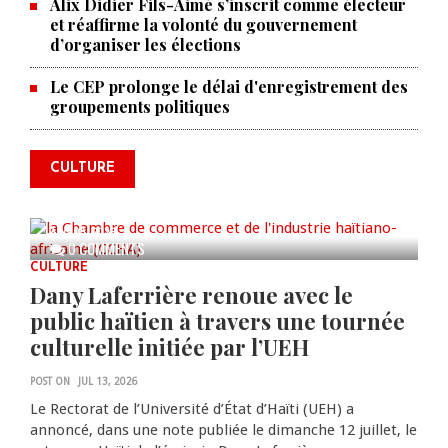
Alix Didier Fils-Aimé s’inscrit comme électeur
et réaffirme la volonté du gouvernement
d’organiser les élections
La Chambre de commerce et de
Le CEP prolonge le délai d'enregistrement des
groupements politiques
l'industrie haïtiano-africaine
annonce des activités pour
commémorer le 235e
CULTURE
anniversaire de la cérémonie du
Bois Caïman
AUG 05, 2026
0 COMMENTS
CULTURE
Dany Laferrière renoue avec le
public haïtien à travers une tournée
culturelle initiée par l’UEH
POST ON
JUL 13, 2026
Le Rectorat de l’Université d’État d’Haïti (UEH) a
annoncé, dans une note publiée le dimanche 12 juillet, le