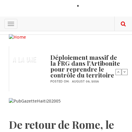
Skip
LOGIN
to
main
content
Toggle
navigation
Déploiement massif de
A LA UNE
la FRG dans l'Artibonite
pour reprendre le
contrôle du territoire
POSTED ON:
AUGUST 06, 2026
De retour de Rome, le