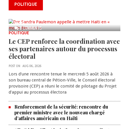
mettre Haïti en « mode électoral
POLITIQUE
» à travers une vaste campagne
nationale de sensibilisation
AUG 06, 2026
0 COMMENTS
POLITIQUE
Le CEP renforce la coordination avec
ses partenaires autour du processus
électoral
POST ON
AUG 06, 2026
Lors d'une rencontre tenue le mercredi 5 août 2026 à
son bureau central de Pétion-Ville, le Conseil électoral
provisoire (CEP) a réuni le comité de pilotage du Projet
d'appui au processus électora
Renforcement de la sécurité: rencontre du
premier ministre avec le nouveau chargé
d’affaires américain en Haïti