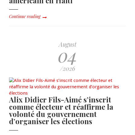
américain en Haïti
Continue reading
August
04
/2026
Alix Didier Fils-Aimé s’inscrit
comme électeur et réaffirme la
volonté du gouvernement
d’organiser les élections