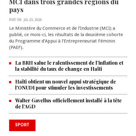
MCI dans trois grandes régions du
pays
POST ON
JUL 23, 2026
Le Ministère du Commerce et de l’Industrie (MCI) a
publié, ce mois-ci, les résultats de la deuxième cohorte
du Programme d’Appui à l’Entrepreneuriat Féminin
(PAEF).
La BRH salue le ralentissement de l’inflation et
la stabilité du taux de change en Haïti
Haïti obtient un nouvel appui stratégique de
l'ONUDI pour stimuler les investissements
Walter Gavellus officiellement installé à la tête
de l’AGD
SPORT
Le Violette AC lance sa campagne
caribéenne face à Defence Force