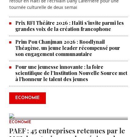
retour en Haïti de l’écrivain Dany Laferrière pour une
tournée culturelle de deux semai
Prix RFI Théâtre 2026 : Haïti s’invite parmi les
grandes voix de la création francophone
Prim Pou Chanjman 2026 : Roodlynail
Théagène, un jeune leader récompensé pour
son engagement communautaire
Pour une jeunesse innovante : la foire
scientifique de l’Institution Nouvelle Source met
à l’honneur le talent des jeunes
Produire le savoir pour
transformer Haïti : BRH lance la
2ᵉ édition de ses Journées
ECONOMIE
scientifiques
JUL 23, 2026
0 COMMENTS
ECONOMIE
PAEF : 45 entreprises retenues par le