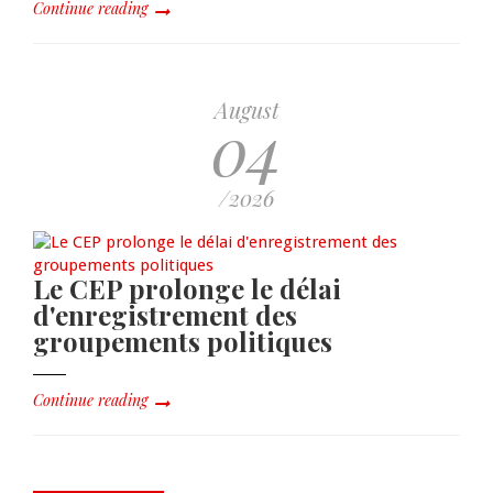
Continue reading
August
04
/2026
Le CEP prolonge le délai
d'enregistrement des
groupements politiques
Continue reading
Dre Sandra Paulemon appelle à