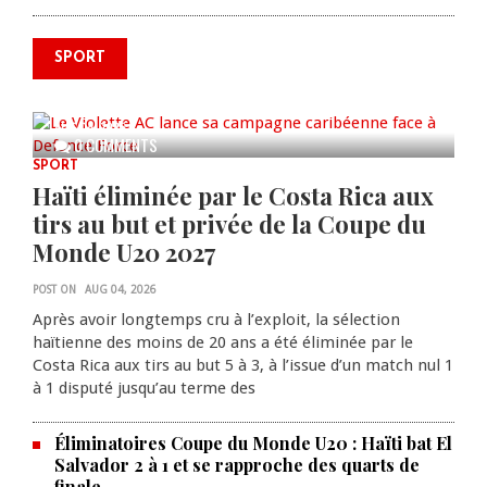
SPORT
Le Violette AC lance sa campagne
caribéenne face à Defence Force
AUG 04, 2026
0 COMMENTS
SPORT
Haïti éliminée par le Costa Rica aux
tirs au but et privée de la Coupe du
Monde U20 2027
POST ON
AUG 04, 2026
Après avoir longtemps cru à l’exploit, la sélection
haïtienne des moins de 20 ans a été éliminée par le
Costa Rica aux tirs au but 5 à 3, à l’issue d’un match nul 1
à 1 disputé jusqu’au terme des
Éliminatoires Coupe du Monde U20 : Haïti bat El
Salvador 2 à 1 et se rapproche des quarts de
finale