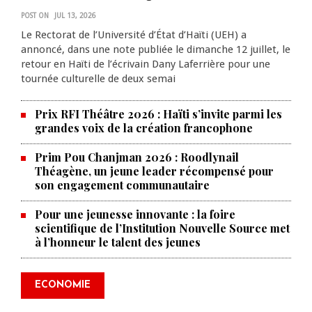
POST ON
JUL 13, 2026
Le Rectorat de l’Université d’État d’Haïti (UEH) a
annoncé, dans une note publiée le dimanche 12 juillet, le
retour en Haïti de l’écrivain Dany Laferrière pour une
tournée culturelle de deux semai
Prix RFI Théâtre 2026 : Haïti s’invite parmi les
grandes voix de la création francophone
Prim Pou Chanjman 2026 : Roodlynail
Théagène, un jeune leader récompensé pour
son engagement communautaire
Pour une jeunesse innovante : la foire
scientifique de l’Institution Nouvelle Source met
à l’honneur le talent des jeunes
Produire le savoir pour
transformer Haïti : BRH lance la
2ᵉ édition de ses Journées
ECONOMIE
scientifiques