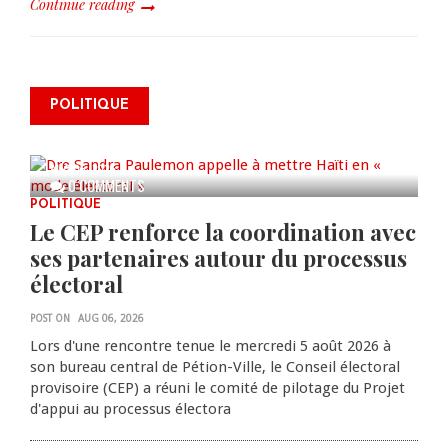
Continue reading
Dre Sandra Paulemon appelle à
mettre Haïti en « mode électoral
POLITIQUE
» à travers une vaste campagne
nationale de sensibilisation
AUG 06, 2026
0 COMMENTS
POLITIQUE
Le CEP renforce la coordination avec
ses partenaires autour du processus
électoral
POST ON
AUG 06, 2026
Lors d'une rencontre tenue le mercredi 5 août 2026 à
son bureau central de Pétion-Ville, le Conseil électoral
provisoire (CEP) a réuni le comité de pilotage du Projet
d'appui au processus électora