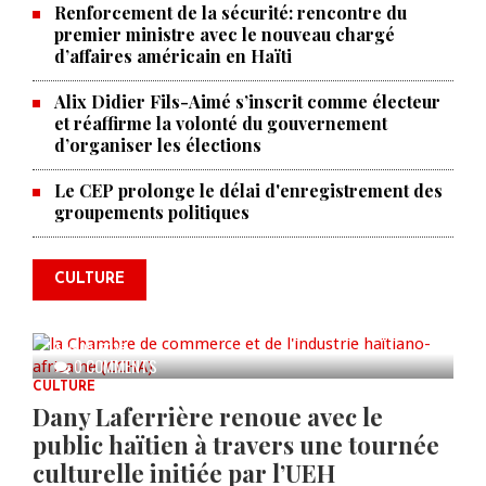
Renforcement de la sécurité: rencontre du
premier ministre avec le nouveau chargé
d’affaires américain en Haïti
Alix Didier Fils-Aimé s’inscrit comme électeur
et réaffirme la volonté du gouvernement
d’organiser les élections
La Chambre de commerce et de
Le CEP prolonge le délai d'enregistrement des
groupements politiques
l'industrie haïtiano-africaine
annonce des activités pour
commémorer le 235e
CULTURE
anniversaire de la cérémonie du
Bois Caïman
AUG 05, 2026
0 COMMENTS
CULTURE
Dany Laferrière renoue avec le
public haïtien à travers une tournée
culturelle initiée par l’UEH